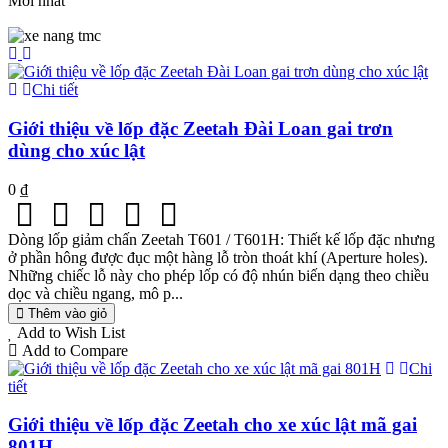
Mới nhất
Chi tiết
Giới thiệu về lốp đặc Zeetah Đài Loan gai trơn
dùng cho xúc lật
0 ₫
Dòng lốp giảm chấn Zeetah T601 / T601H: Thiết kế lốp đặc nhưng
ở phần hông được đục một hàng lỗ tròn thoát khí (Aperture holes).
Những chiếc lỗ này cho phép lốp có độ nhún biến dạng theo chiều
dọc và chiều ngang, mô p...
Thêm vào giỏ
Add to Wish List
Add to Compare
Chi
tiết
Giới thiệu về lốp đặc Zeetah cho xe xúc lật mã gai
801H