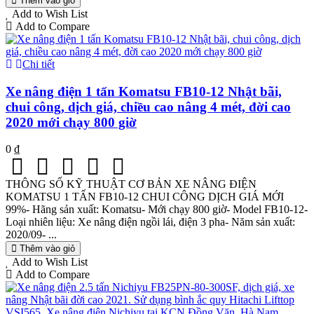
Thêm vào giỏ
Add to Wish List
Add to Compare
Chi tiết
Xe nâng điện 1 tấn Komatsu FB10-12 Nhật bãi,
chui công, dịch giá, chiều cao nâng 4 mét, đời cao
2020 mới chạy 800 giờ
0 ₫
THÔNG SỐ KỸ THUẬT CƠ BẢN XE NÂNG ĐIỆN
KOMATSU 1 TẤN FB10-12 CHUI CÔNG DỊCH GIÁ MỚI
99%- Hãng sản xuất: Komatsu- Mới chạy 800 giờ- Model FB10-12-
Loại nhiên liệu: Xe nâng điện ngồi lái, điện 3 pha- Năm sản xuất:
2020/09- ...
Thêm vào giỏ
Add to Wish List
Add to Compare