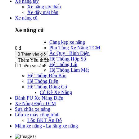
Xe nâng tay
Xe nâng tay thấp
Xe đẩy mặt bàn
Xe nâng cũ
Xe nâng cũ
Càng kẹp xe nâng
Phụ Tùng Xe Nâng TCM
0 ₫
Ắc Quy - Bình Điện
Thêm vào giỏ
Hệ Thống Hộp Số
Thêm Yêu thích
Hệ Thống Lái
Thêm so sánh
Hệ Thống Làm Mát
Hệ Thống Đèn Báo
Hệ Thống Điện
Hệ Thống Động Cơ
Củ Đề Xe Nâng
Bánh PU Xe Nâng Điện
Xe Nâng Điện TCM
Sửa chữa xe nâng
Lốp xe máy công trình
Lốp BKT Ấn Độ
Mâm xe nâng - La răng xe nâng