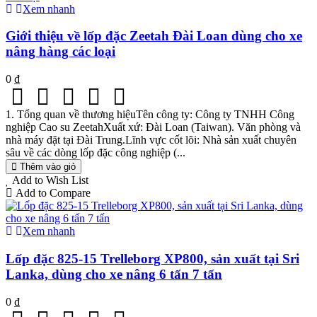
Xem nhanh
Giới thiệu về lốp đặc Zeetah Đài Loan dùng cho xe
nâng hàng các loại
0 ₫
1. Tổng quan về thương hiệuTên công ty: Công ty TNHH Công
nghiệp Cao su ZeetahXuất xứ: Đài Loan (Taiwan). Văn phòng và
nhà máy đặt tại Đài Trung.Lĩnh vực cốt lõi: Nhà sản xuất chuyên
sâu về các dòng lốp đặc công nghiệp (...
Thêm vào giỏ
Add to Wish List
Add to Compare
Xem nhanh
Lốp đặc 825-15 Trelleborg XP800, sản xuất tại Sri
Lanka, dùng cho xe nâng 6 tấn 7 tấn
0 ₫