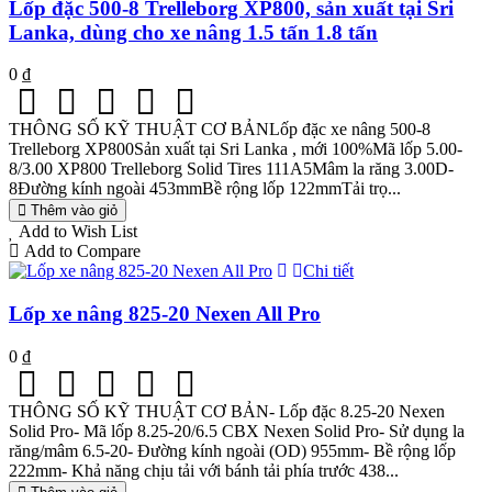
Lốp đặc 500-8 Trelleborg XP800, sản xuất tại Sri
Lanka, dùng cho xe nâng 1.5 tấn 1.8 tấn
0 ₫
THÔNG SỐ KỸ THUẬT CƠ BẢNLốp đặc xe nâng 500-8
Trelleborg XP800Sản xuất tại Sri Lanka , mới 100%Mã lốp 5.00-
8/3.00 XP800 Trelleborg Solid Tires 111A5Mâm la răng 3.00D-
8Đường kính ngoài 453mmBề rộng lốp 122mmTải trọ...
Thêm vào giỏ
Add to Wish List
Add to Compare
Chi tiết
Lốp xe nâng 825-20 Nexen All Pro
0 ₫
THÔNG SỐ KỸ THUẬT CƠ BẢN- Lốp đặc 8.25-20 Nexen
Solid Pro- Mã lốp 8.25-20/6.5 CBX Nexen Solid Pro- Sử dụng la
răng/mâm 6.5-20- Đường kính ngoài (OD) 955mm- Bề rộng lốp
222mm- Khả năng chịu tải với bánh tải phía trước 438...