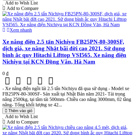
Add to Wish List
Add to Compare
Xem nhanh
Xe nâng điện 2.5 tấn Nichiyu FB25PN-80-300SF,
dịch giá, xe nâng Nhật bãi đời cao 2021. Sử dụng
bình ắc quy Hitachi Lifttop VSI565. Xe nâng điện
Nichiyu tại KCN Đồng Văn, Hà Nam
0 ₫
- Xe nâng điện ngồi lái 2.5 tấn Nichiyu đã qua sử dụng - Model xe
FB25PN-80-300SF- Sản xuất tại Nhật Bản năm 2021- Tải trọng
nâng 2500kg, tại tâm tải 500mm- Chiều cao nâng 3000mm, 02 tầng
nâng- Tổng khối lượng xe 42...
Thêm vào giỏ
Add to Wish List
Add to Compare