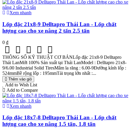
Xem nhanh
Lốp đặc 21x8-9 Delltapro Thái Lan - Lốp chất
lượng cao cho xe nâng 2 tấn 2.5 tấn
0 ₫
THÔNG SỐ KỸ THUẬT CƠ BẢNLốp đặc 21x8-9 Delltapro
Thái LanMới 100% Sản xuất tại Thái LanModel : Delltapro 21x8-
9/6.00 Industrial Solid TiresMâm la răng : 6.00-9Đường kính lốp :
524mmBề rộng lốp : 195mmTải trọng lớn nhất :...
Thêm vào giỏ
Add to Wish List
Add to Compare
Xem nhanh
Lốp đặc 18x7-8 Delltapro Thái Lan - Lốp chất
lượng cao cho xe nâng 1.5 tấn, 1.8 tấn