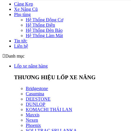
Càng Kẹp
Xe Nâng Cũ
Phụ tùng
Hệ Thống Động Cơ
Hệ Thống Điện
Hệ Thống Đèn Báo
Hệ Thống Làm Mát
Tin tức
Liên hệ
Danh mục
Lốp xe nâng hàng
THƯƠNG HIỆU LỐP XE NÂNG
Bridgestone
Casumina
DEESTONE
DUNLOP
KOMACHI THÁI LAN
Maxxis
Nexen
Phoenix
SOLI TRAC SRI LANKA