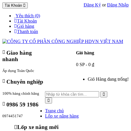
Đăng Ký
or
Đăng Nhập
Tài Khoản
Yêu thích (0)
Tài Khoản
Giỏ hàng
Thanh toán
Giao hàng
Giỏ hàng
nhanh
0 SP - 0 ₫
Áp dụng Toàn Quôc
Giỏ Hàng đang trống!
Chuyên nghiệp
100% hàng chính hãng
0986 59 1986
Trang chủ
Lốp xe nâng hàng
0974451747
Lốp xe nâng mới