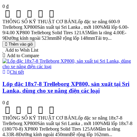
0 ₫
THÔNG SỐ KỸ THUẬT CƠ BẢNLốp đặc xe nâng 600-9
Trelleborg XP800Sản xuất tại Sri Lanka , mới 100%Mã lốp 6.00-
9/4.00 XP800 Trelleborg Solid Tires 121A5Mâm la răng 4.00E-
9Đường kính ngoài 523mmBề rộng lốp 148mmTải trọ...
Thêm vào giỏ
Add to Wish List
Add to Compare
Chi tiết
Lốp đặc 18x7-8 Trelleborg XP800, sản xuất tại Sri
Lanka, dùng cho xe nâng điện các loại
0 ₫
THÔNG SỐ KỸ THUẬT CƠ BẢNLốp đặc xe nâng 18x7-8
Trelleborg XP800Sản xuất tại Sri Lanka , mới 100%Mã lốp 18x7-8
(180/70-8) XP800 Trelleborg Solid Tires 125A6Mâm la răng
4.33R-8Đường kính ngoài 450mmBề rộng lốp 162mm...