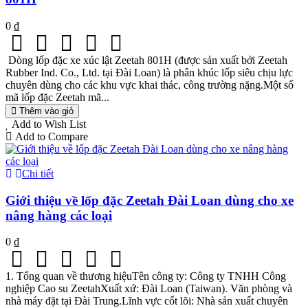
0 ₫
Dòng lốp đặc xe xúc lật Zeetah 801H (được sản xuất bởi Zeetah
Rubber Ind. Co., Ltd. tại Đài Loan) là phân khúc lốp siêu chịu lực
chuyên dùng cho các khu vực khai thác, công trường nặng.Một số
mã lốp đặc Zeetah mã...
Thêm vào giỏ
Add to Wish List
Add to Compare
Chi tiết
Giới thiệu về lốp đặc Zeetah Đài Loan dùng cho xe
nâng hàng các loại
0 ₫
1. Tổng quan về thương hiệuTên công ty: Công ty TNHH Công
nghiệp Cao su ZeetahXuất xứ: Đài Loan (Taiwan). Văn phòng và
nhà máy đặt tại Đài Trung.Lĩnh vực cốt lõi: Nhà sản xuất chuyên