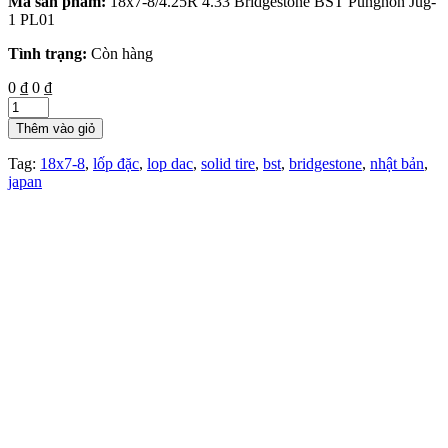
Mã sản phẩm:
18x7-8/4.25R 4.33 Bridgestone BST Pungnon Jug-
1 PL01
Tình trạng:
Còn hàng
0 ₫
0 ₫
Thêm vào giỏ
Tag:
18x7-8
,
lốp đặc
,
lop dac
,
solid tire
,
bst
,
bridgestone
,
nhật bản
,
japan