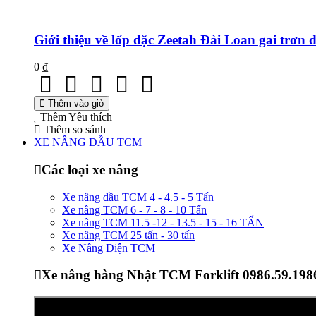
Giới thiệu về lốp đặc Zeetah Đài Loan gai trơn 
0 ₫
Thêm vào giỏ
Thêm Yêu thích
Thêm so sánh
XE NÂNG DẦU TCM
Các loại xe nâng
Xe nâng dầu TCM 4 - 4.5 - 5 Tấn
Xe nâng TCM 6 - 7 - 8 - 10 Tấn
Xe nâng TCM 11.5 -12 - 13.5 - 15 - 16 TẤN
Xe nâng TCM 25 tấn - 30 tấn
Xe Nâng Điện TCM
Xe nâng hàng Nhật TCM Forklift 0986.59.198