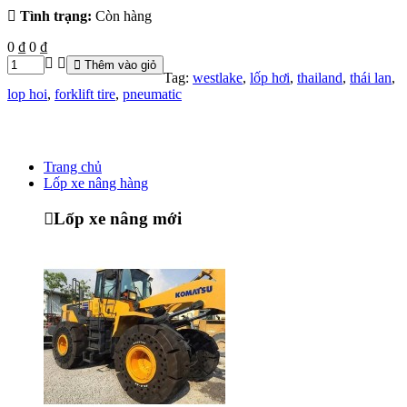
Tình trạng:
Còn hàng
0 ₫
0 ₫
Thêm vào giỏ
Tag:
westlake
,
lốp hơi
,
thailand
,
thái lan
,
lop hoi
,
forklift tire
,
pneumatic
Trang chủ
Lốp xe nâng hàng
Lốp xe nâng mới