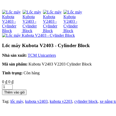
Lốc máy Kubota V2403 - Cylinder Block
Nhà sản xuất:
TCM Unicarriers
Mã sản phẩm:
Kubota V2403 V2203 Cylinder Block
Tình trạng:
Còn hàng
0 ₫
0 ₫
Thêm vào giỏ
Tag:
lốc máy
,
kubota v2403
,
kubota v2203
,
cylinder block
,
xe nâng t