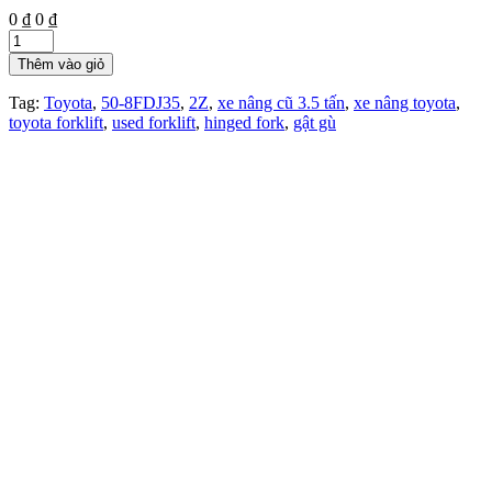
0 ₫
0 ₫
Thêm vào giỏ
Tag:
Toyota
,
50-8FDJ35
,
2Z
,
xe nâng cũ 3.5 tấn
,
xe nâng toyota
,
toyota forklift
,
used forklift
,
hinged fork
,
gật gù