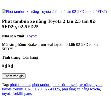
Phớt tambua xe nâng Toyota 2 tấn 2.5 tấn 02-
5FD20, 02-5FD25
Nhà sản xuất:
Toyota
Mã sản phẩm:
Brake drum seal toyota forklift 02-5FD20, 02-
5FD25
Tình trạng:
Còn hàng
0 ₫
0 ₫
Thêm vào giỏ
Tag:
phớt tam bua
,
phớt tanbua
,
brake drum seal
,
xe nâng toyota
,
toyota forklift
,
02-5FD20
,
02-5FD25
,
phụ tùng xe nâng toyota
,
toyota forklift parts