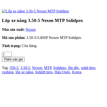
Lốp xe nâng 3.50-5 Nexen MTP Solidpro
Nhà sản xuất:
Nexen
Mã sản phẩm:
3.50-5/3.00SP Nexen MTP Solidpro
Tình trạng:
Còn hàng
Thêm vào giỏ
Tag:
350-5
,
3.50-5
,
Nexen
,
MTP
,
Solidpro
,
lốp đặc
,
solid tires
,
cushion
,
lốp xe nâng
,
forklift tires
,
Hàn Quốc
,
Korea