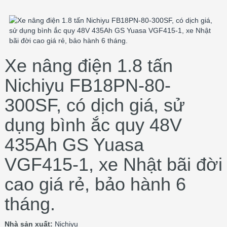
Xe nâng điện 1.8 tấn
Nichiyu FB18PN-80-
300SF, có dịch giá, sử
dụng bình ắc quy 48V
435Ah GS Yuasa
VGF415-1, xe Nhật bãi đời
cao giá rẻ, bảo hành 6
tháng.
Nhà sản xuất:
Nichiyu