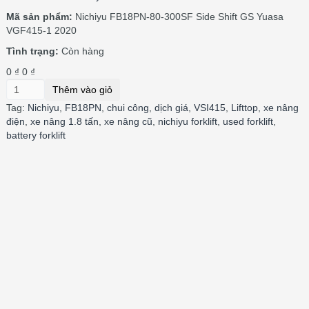
Mã sản phẩm:
Nichiyu FB18PN-80-300SF Side Shift GS Yuasa
VGF415-1 2020
Tình trạng:
Còn hàng
0 ₫
0 ₫
Thêm vào giỏ
Tag:
Nichiyu
,
FB18PN
,
chui công
,
dịch giá
,
VSI415
,
Lifttop
,
xe nâng
điện
,
xe nâng 1.8 tấn
,
xe nâng cũ
,
nichiyu forklift
,
used forklift
,
battery forklift