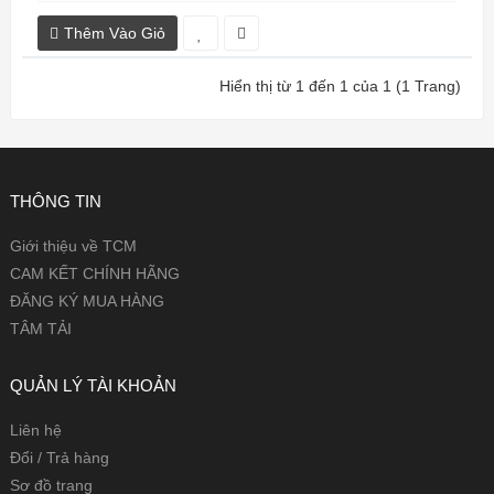
Thêm Vào Giỏ
Hiển thị từ 1 đến 1 của 1 (1 Trang)
THÔNG TIN
Giới thiệu về TCM
CAM KẾT CHÍNH HÃNG
ĐĂNG KÝ MUA HÀNG
TÂM TẢI
QUẢN LÝ TÀI KHOẢN
Liên hệ
Đổi / Trả hàng
Sơ đồ trang