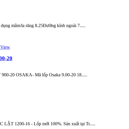
ụng mâm/la răng 8.25Đường kính ngoài 7.....
 View
00-20
 900-20 OSAKA- Mã lốp Osaka 9.00-20 18.....
200-16 - Lốp mới 100%. Sản xuất tại Tr.....