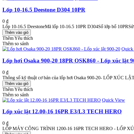
Lốp 10-16.5 Deestone D304 10PR
0 ₫
Lốp 10-16.5 DeestoneMã lốp 10-16.5 10PR D304Số lớp bố 10PRSử d
Thêm vào giỏ
Thêm Yêu thích
Thêm so sánh
Quick
Lốp hơi Osaka 900-20 18PR OSK860 - Lốp xúc lật 9
0 ₫
Thông số kỹ thuật cơ bản của lốp hơi Osaka 900-20- LỐP XÚC LẬT
Thêm vào giỏ
Thêm Yêu thích
Thêm so sánh
Quick View
Lốp xúc lật 12.00-16 16PR E3/L3 TECH HERO
0 ₫
LỐP MÁY CÔNG TRÌNH 1200-16 16PR TECH HERO - LỐP XÚC LẬT 1