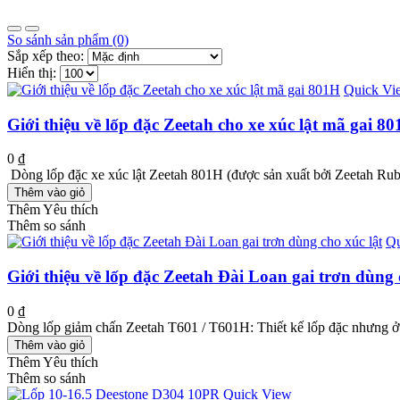
So sánh sản phẩm (0)
Sắp xếp theo:
Hiển thị:
Quick Vi
Giới thiệu về lốp đặc Zeetah cho xe xúc lật mã gai 8
0 ₫
Dòng lốp đặc xe xúc lật Zeetah 801H (được sản xuất bởi Zeetah Rubber
Thêm vào giỏ
Thêm Yêu thích
Thêm so sánh
Qu
Giới thiệu về lốp đặc Zeetah Đài Loan gai trơn dùng 
0 ₫
Dòng lốp giảm chấn Zeetah T601 / T601H: Thiết kế lốp đặc nhưng ở p
Thêm vào giỏ
Thêm Yêu thích
Thêm so sánh
Quick View