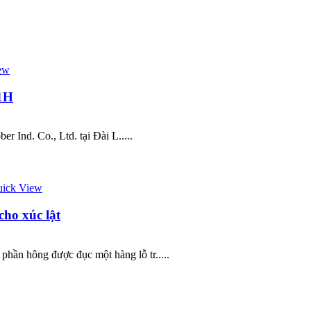
ew
01H
 Ind. Co., Ltd. tại Đài L.....
ick View
cho xúc lật
hần hông được đục một hàng lỗ tr.....