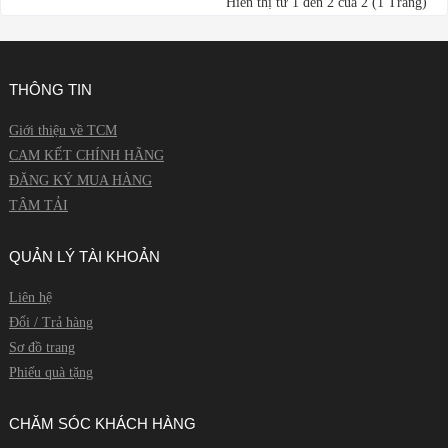
Hiển thị từ 1 đến 2 của 2 (1 Trang)
THÔNG TIN
Giới thiệu về TCM
CAM KẾT CHÍNH HÃNG
ĐĂNG KÝ MUA HÀNG
TÂM TẢI
QUẢN LÝ TÀI KHOẢN
Liên hệ
Đổi / Trả hàng
Sơ đồ trang
Phiếu quà tặng
CHĂM SÓC KHÁCH HÀNG