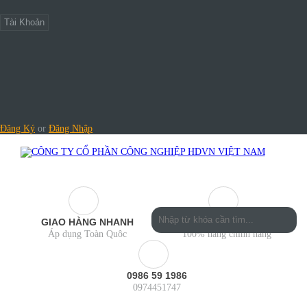
Tài Khoản
Đăng Ký
or
Đăng Nhập
GIAO HÀNG NHANH
CHUYÊN NGHIỆP
Áp dụng Toàn Quôc
100% hàng chính hãng
0986 59 1986
0974451747