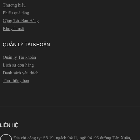
Thương hiệu
Phiếu quà tặng
Cộng Tác Bán Hàng
Khuyến mãi
QUẢN LÝ TÀI KHOẢN
Quản lý Tài khoản
Lịch sử đơn hàng
Danh sách yêu thích
Thư thông báo
LIÊN HỆ
Địa chỉ công ty: Số 19, ngách 94/11, ngõ 94+96 đường Tân Xuân,