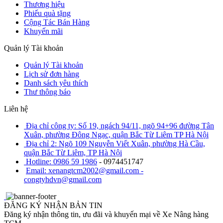
Thương hiệu
Phiếu quà tặng
Cộng Tác Bán Hàng
Khuyến mãi
Quản lý Tài khoản
Quản lý Tài khoản
Lịch sử đơn hàng
Danh sách yêu thích
Thư thông báo
Liên hệ
Địa chỉ công ty: Số 19, ngách 94/11, ngõ 94+96 đường Tân
Xuân, phường Đông Ngạc, quận Bắc Từ Liêm TP Hà Nội
Địa chỉ 2: Ngõ 109 Nguyễn Viết Xuân, phường Hà Cầu,
quận Bắc Từ Liêm, TP Hà Nội
Hotline: 0986 59 1986
- 0974451747
Email: xenangtcm2002@gmail.com -
congtyhdvn@gmail.com
ĐĂNG KÝ NHẬN BẢN TIN
Đăng ký nhận thông tin, ưu đãi và khuyến mại về Xe Nâng hàng