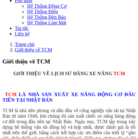
Phụ tùng
Hệ Thống Động Cơ
Hệ Thống Điện
Hệ Thống Đèn Báo
Hệ Thống Làm Mát
Tin tức
Liên hệ
Trang chủ
Giới thiệu về TCM
Giới thiệu về TCM
GIỚI THIỆU VỀ LỊCH SỬ HÃNG XE NÂNG
TCM
TCM
LÀ NHÀ SẢN XUẤT XE NÂNG ĐỘNG CƠ ĐẦU
TIÊN TẠI NHẬT BẢN
TCM là nhà tiên phong và dẫn đầu về công nghiệp vận tải tại Nhật
Bản từ năm 1949, khi chúng tôi sản xuất chiếc xe nâng hàng động
cơ đốt trong đầu tiên tại Nhật Bản. Ngày nay, TCM tập trung xây
dựng hệ thống vận tải đồng bộ và hợp nhất, được đánh giá là tốt
nhất trên thế giới, bằng cách kết hợp các ưu điểm của triết lý “gần