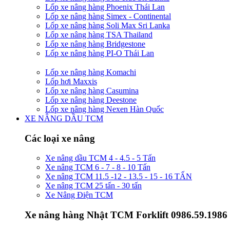
Lốp xe nâng hàng Phoenix Thái Lan
Lốp xe nâng hàng Simex - Continental
Lốp xe nâng hàng Soli Max Sri Lanka
Lốp xe nâng hàng TSA Thailand
Lốp xe nâng hàng Bridgestone
Lốp xe nâng hàng PI-O Thái Lan
Lốp xe nâng hàng Komachi
Lốp hơi Maxxis
Lốp xe nâng hàng Casumina
Lốp xe nâng hàng Deestone
Lốp xe nâng hàng Nexen Hàn Quốc
XE NÂNG DẦU TCM
Các loại xe nâng
Xe nâng dầu TCM 4 - 4.5 - 5 Tấn
Xe nâng TCM 6 - 7 - 8 - 10 Tấn
Xe nâng TCM 11.5 -12 - 13.5 - 15 - 16 TẤN
Xe nâng TCM 25 tấn - 30 tấn
Xe Nâng Điện TCM
Xe nâng hàng Nhật TCM Forklift 0986.59.1986