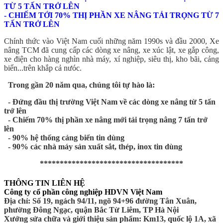
TỪ 5 TẤN TRỞ LÊN
- CHIẾM TỚI 70% THỊ PHẦN XE NÂNG TẢI TRỌNG TỪ 7
TẤN TRỞ LÊN
Chính thức vào Việt Nam cuối những năm 1990s và đầu 2000, Xe
nâng TCM đã cung cấp các dòng xe nâng, xe xúc lật, xe gắp công,
xe điện cho hàng nghìn nhà máy, xí nghiệp, siêu thị, kho bãi, cảng
biển...trên khắp cả nưóc.
Trong gần 20 năm qua, chúng tôi tự hào là:
- Đứng đầu thị trường Việt Nam về các dòng xe nâng từ 5 tấn
trở lên
- Chiếm 70% thị phần xe nâng mới tải trọng nâng 7 tấn trở
lên
- 90% hệ thống cảng biển tin dùng
- 90% các nhà máy sản xuất sắt, thép, inox tin dùng
************************************
THÔNG TIN LIÊN HỆ
Công ty cổ phần công nghiệp HDVN Việt Nam
Địa chỉ: Số 19, ngách 94/11, ngõ 94+96 đường Tân Xuân,
phường Đông Ngạc, quận Bắc Từ Liêm, TP Hà Nội
Xưởng sửa chữa và giới thiệu sản phẩm: Km13, quốc lộ 1A, xã