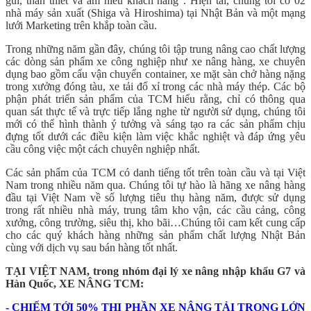
gũi, thân thiết và am hiểu khách hàng”. Hiện tai, chúng tôi có 02
nhà máy sản xuất (Shiga và Hiroshima) tại Nhật Bản và một mạng
lưới Marketing trên khắp toàn cầu.
Trong những năm gần đây, chúng tôi tập trung nâng cao chất lượng
các dòng sản phẩm xe công nghiệp như xe nâng hàng, xe chuyên
dụng bao gồm cẩu vận chuyển container, xe mặt sàn chở hàng nặng
trong xưởng đóng tàu, xe tải đổ xỉ trong các nhà máy thép. Các bộ
phận phát triển sản phẩm của TCM hiểu rằng, chỉ có thông qua
quan sát thực tế và trực tiếp lắng nghe từ người sử dụng, chúng tôi
mới có thể hình thành ý tưởng và sáng tạo ra các sản phẩm chịu
đựng tốt dưới các điều kiện làm việc khắc nghiệt và đáp ứng yêu
cầu công việc một cách chuyên nghiệp nhất.
Các sản phẩm của TCM có danh tiếng tốt trên toàn cầu và tại Việt
Nam trong nhiều năm qua. Chúng tôi tự hào là hãng xe nâng hàng
đầu tại Việt Nam về số lượng tiêu thụ hàng năm, được sử dụng
trong rất nhiều nhà máy, trung tâm kho vận, các cầu cảng, công
xưởng, công trường, siêu thị, kho bãi…Chúng tôi cam kết cung cấp
cho các quý khách hàng những sản phẩm chất lượng Nhật Bản
cùng với dịch vụ sau bán hàng tốt nhất.
TẠI VIỆT NAM, trong nhóm đại lý xe nâng nhập khẩu G7 và
Hàn Quốc,
XE NÂNG TCM:
- CHIẾM TỚI 50% THỊ PHẦN XE NÂNG TẢI TRỌNG LỚN