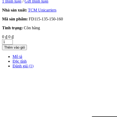
1 Bình luận
/
Gửi Bình luận
Nhà sản xuất:
TCM Unicarriers
Mã sản phẩm:
FD115-135-150-160
Tình trạng:
Còn hàng
0 ₫
0 ₫
Thêm vào giỏ
Mô tả
Đặc tính
Đánh giá (1)