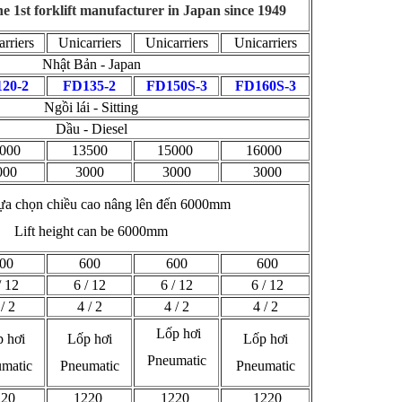
e 1st forklift manufacturer in Japan since 1949
rriers
Unicarriers
Unicarriers
Unicarriers
Nhật Bản - Japan
20-2
FD135-2
FD150S-3
FD160S-3
Ngồi lái - Sitting
Dầu - Diesel
000
13500
15000
16000
000
3000
3000
3000
lựa chọn chiều cao nâng lên đến 6000mm
Lift height can be 6000mm
00
600
600
600
/ 12
6 / 12
6 / 12
6 / 12
/ 2
4 / 2
4 / 2
4 / 2
Lốp hơi
 hơi
Lốp hơi
Lốp hơi
Pneumatic
matic
Pneumatic
Pneumatic
220
1220
1220
1220