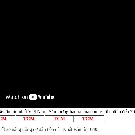
46 tấn lớn nhất Việt Nam. Sản lượng bán ra của chúng tôi chiếm đến 70
CM
TCM
TCM
TCM
xuất xe nâng động cơ đầu tiên của Nhật Bản từ 1949