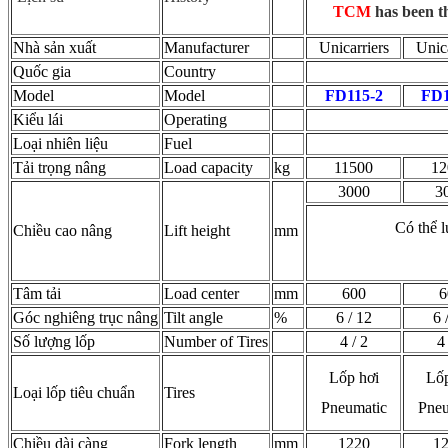
TCM
has been th
Nhà sản xuất
Manufacturer
Unicarriers
Unica
Quốc gia
Country
Model
Model
FD115-2
FD1
Kiểu lái
Operating
Loại nhiên liệu
Fuel
Tải trọng nâng
Load capacity
kg
11500
12
3000
3
Có thể 
Chiều cao nâng
Lift height
mm
Tâm tải
Load center
mm
600
6
Góc nghiêng trục nâng
Tilt angle
%
6 / 12
6 
Số lượng lốp
Number of Tires
4 / 2
4 
Lốp hơi
Lốp
Loại lốp tiêu chuẩn
Tires
Pneumatic
Pneu
Chiều dài càng
Fork length
mm
1220
1