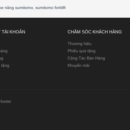
xe nâng sumitomo
,
sumitomo forklift
 TÀI KHOẢN
CHĂM SÓC KHÁCH HÀNG
Thương hiệu
 hàng
Phiếu quà tặng
ng
Cộng Tác Bán Hàng
 tặng
Khuyến mãi