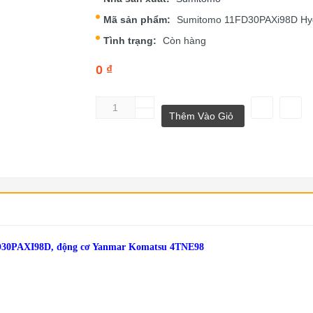
Mã sản phẩm:
Sumitomo 11FD30PAXi98D Hyd
Tình trạng:
Còn hàng
0 ₫
Thêm Vào Giỏ
AXI98D, động cơ Yanmar Komatsu 4TNE98