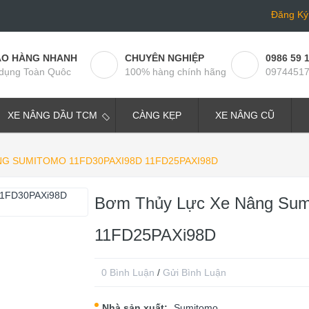
Đăng Ký
AO HÀNG NHANH
CHUYÊN NGHIỆP
0986 59 
dụng Toàn Quôc
100% hàng chính hãng
0974451
XE NÂNG DẦU TCM
CÀNG KẸP
XE NÂNG CŨ
G SUMITOMO 11FD30PAXI98D 11FD25PAXI98D
Bơm Thủy Lực Xe Nâng Sum
11FD25PAXi98D
0 Bình Luận
/
Gửi Bình Luận
Nhà sản xuất:
Sumitomo