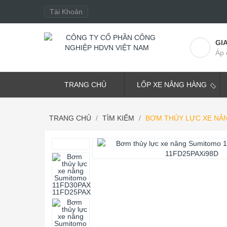
Tài Khoản
GI
Áp 
TRANG CHỦ
LỐP XE NÂNG HÀNG
TRANG CHỦ
TÌM KIẾM
BƠM THỦY LỰC XE NÂN