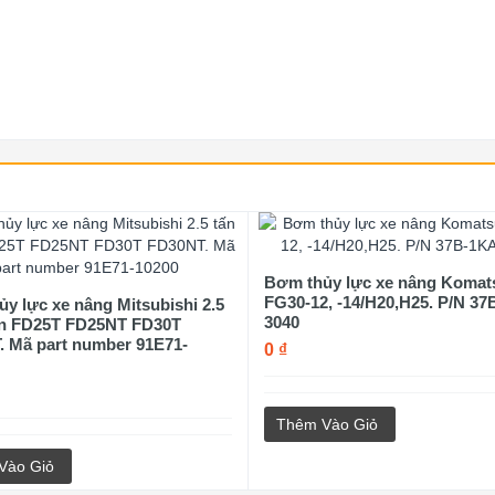
Bơm thủy lực xe nâng Komat
FG30-12, -14/H20,H25. P/N 37
y lực xe nâng Mitsubishi 2.5
3040
tấn FD25T FD25NT FD30T
. Mã part number 91E71-
0 ₫
Thêm Vào Giỏ
Vào Giỏ