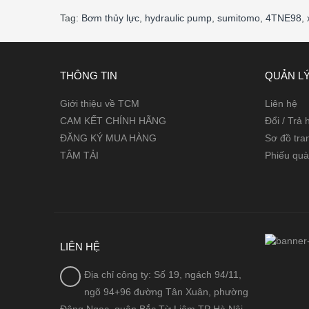
Tag:
Bơm thủy lực
,
hydraulic pump
,
sumitomo
,
4TNE98
,
THÔNG TIN
QUẢN LÝ
Giới thiệu về TCM
Liên hệ
CAM KẾT CHÍNH HÃNG
Đổi / Trả
ĐĂNG KÝ MUA HÀNG
Sơ đồ tra
TÂM TẢI
Phiếu quà
LIÊN HỆ
Địa chỉ công ty: Số 19, ngách 94/11,
ngõ 94+96 đường Tân Xuân, phường