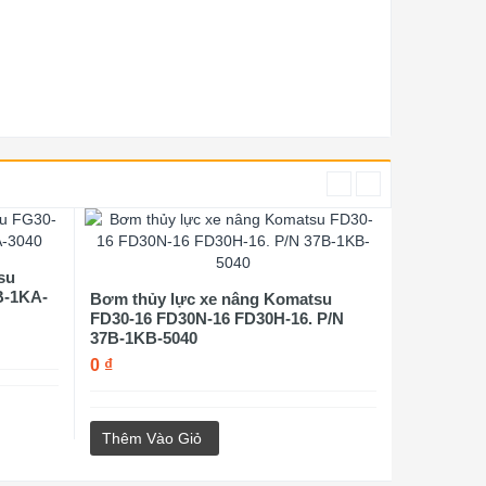
su
B-1KA-
Bơm thủy lực xe nâng Komatsu
FD30-16 FD30N-16 FD30H-16. P/N
37B-1KB-5040
0 ₫
Thêm Vào Giỏ