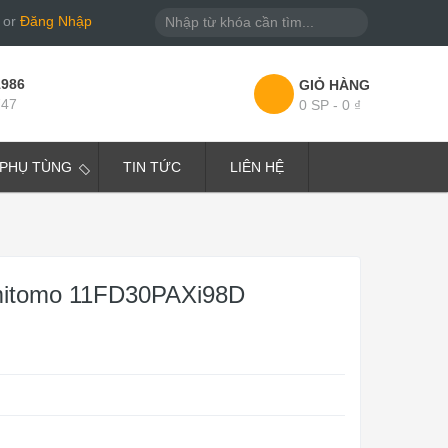
or
Đăng Nhập
1986
GIỎ HÀNG
747
0 SP - 0 ₫
PHỤ TÙNG
TIN TỨC
LIÊN HỆ
itomo 11FD30PAXi98D