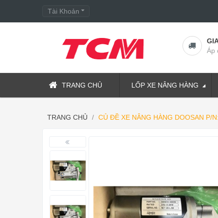
Tài Khoản
GI
Áp 
TRANG CHỦ
LỐP XE NÂNG HÀNG
TRANG CHỦ
CỦ ĐỀ XE NÂNG HÀNG DOOSAN P/N: