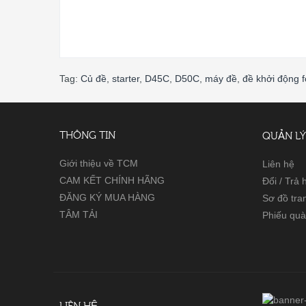
Tag:
Củ đề
,
starter
,
D45C
,
D50C
,
máy đề
,
đề khởi động fo
THÔNG TIN
QUẢN LÝ
Giới thiệu về TCM
Liên hệ
CAM KẾT CHÍNH HÃNG
Đổi / Trả
ĐĂNG KÝ MUA HÀNG
Sơ đồ tra
TÂM TẢI
Phiếu quà