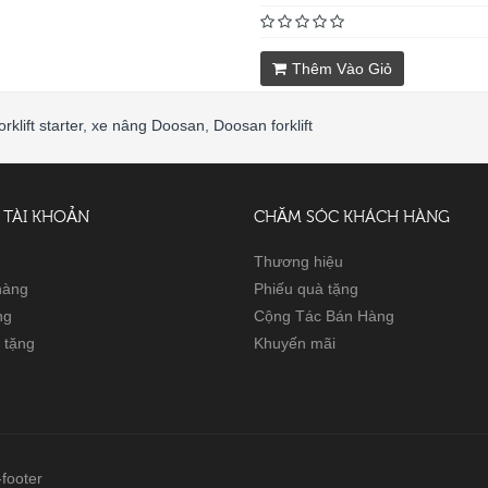
Thêm Vào Giỏ
rklift starter
,
xe nâng Doosan
,
Doosan forklift
 TÀI KHOẢN
CHĂM SÓC KHÁCH HÀNG
Thương hiệu
 hàng
Phiếu quà tặng
ng
Cộng Tác Bán Hàng
 tặng
Khuyến mãi