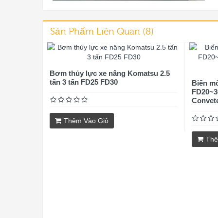
Sản Phẩm Liên Quan (8)
Bơm thủy lực xe nâng Komatsu 2.5
tấn 3 tấn FD25 FD30
Biến mô
FD20~30
Convet
Thêm Vào Giỏ
Thê