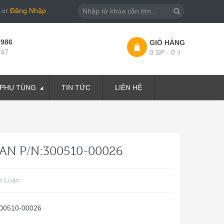
or
Đăng Nhập
1986
GIỎ HÀNG
747
0 SP - 0 ₫
PHỤ TÙNG
TIN TỨC
LIÊN HỆ
AN P/N:300510-00026
h Luận
:300510-00026