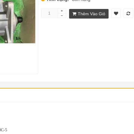
Thêm Vào Giỏ
0C-5