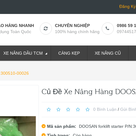
Đăng Ký
AO HÀNG NHANH
CHUYÊN NGHIỆP
0986 59 
dụng Toàn Quôc
100% hàng chính hãng
0974451
XE NÂNG DẦU TCM
CÀNG KẸP
XE NÂNG CŨ
300510-00026
Củ Đề Xe Nâng Hàng DOOS
0 Bình Luận
/
Gửi Bìn
Mã sản phẩm:
DOOSAN forklift starter P/N
Tình trạng:
Còn hàng