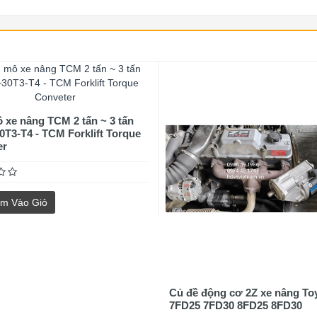
 xe nâng TCM 2 tấn ~ 3 tấn
T3-T4 - TCM Forklift Torque
er
m Vào Giỏ
Củ đề động cơ 2Z xe nâng To
7FD25 7FD30 8FD25 8FD30