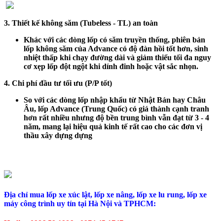
3. Thiết kế không săm (Tubeless - TL) an toàn
Khác với các dòng lốp có săm truyền thống, phiên bản
lốp không săm của Advance có độ đàn hồi tốt hơn, sinh
nhiệt thấp khi chạy đường dài và giảm thiểu tối đa nguy
cơ xẹp lốp đột ngột khi dính đinh hoặc vật sắc nhọn.
4. Chi phí đầu tư tối ưu (P/P tốt)
So với các dòng lốp nhập khẩu từ Nhật Bản hay Châu
Âu, lốp Advance (Trung Quốc) có giá thành cạnh tranh
hơn rất nhiều nhưng độ bền trung bình vẫn đạt từ 3 - 4
năm, mang lại hiệu quả kinh tế rất cao cho các đơn vị
thầu xây dựng dựng
Địa chỉ mua lốp xe xúc lật, lốp xe nâng, lốp xe lu rung, lốp xe
máy công trình uy tín tại Hà Nội và TPHCM: