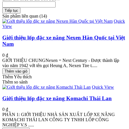
Tiếp tục
Sản phẩm liên quan (14)
Quick
View
Giới thiệu lốp đặc xe nâng Nexen Hàn Quốc tại Việt
Nam
0 ₫
GIỚI THIỆU CHUNGNexen = Next Century - Được thành lập
vào năm 1942 với tên gọi Heung A, Nexen Tire t.....
Thêm vào giỏ
Thêm Yêu thích
Thêm so sánh
Quick View
Giới thiệu lốp đặc xe nâng Komachi Thái Lan
0 ₫
PHẦN 1: GIỚI THIỆU NHÀ SẢN XUẤT LỐP XE NÂNG
KOMACHI THÁI LAN CÔNG TY TNHH LỐP CÔNG
NGHIỆP V.S .....