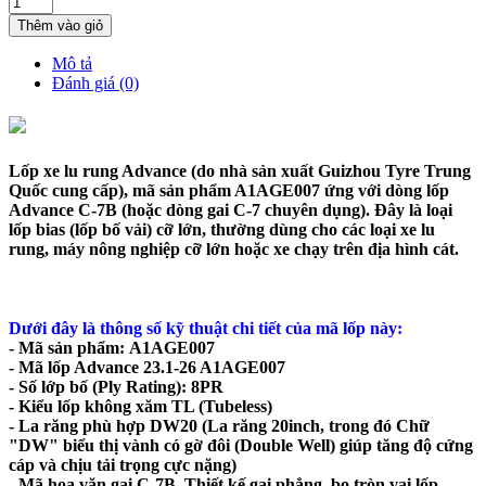
Thêm vào giỏ
Mô tả
Đánh giá (0)
Lốp xe lu rung Advance (do nhà sản xuất Guizhou Tyre Trung
Quốc cung cấp), mã sản phẩm
A1AGE007
ứng với dòng lốp
Advance C-7B
(hoặc dòng gai C-7 chuyên dụng). Đây là loại
lốp bias (lốp bố vải) cỡ lớn, thường dùng cho các loại xe lu
rung, máy nông nghiệp cỡ lớn hoặc xe chạy trên địa hình cát.
Dưới đây là thông số kỹ thuật chi tiết của mã lốp này:
-
Mã sản phẩm:
A1AGE007
-
Mã lốp Advance 23.1-26 A1AGE007
-
Số lớp bố (Ply Rating): 8PR
-
Kiểu lốp không xăm TL (Tubeless)
-
La răng phù hợp DW20 (La răng 20inch, trong đó
Chữ
"DW" biểu thị vành có gờ đôi (Double Well) giúp tăng độ cứng
cáp và chịu tải trọng cực nặng)
-
Mã hoa văn gai C-7B,
Thiết kế gai phẳng, bo tròn vai lốp