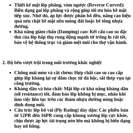
Thiết kế mặt lốp phẳng, vòm ngược (Reverse Curved):
Biên dạng gai lốp phẳng và rộng giúp tối ưu hóa bề mặt
tiếp xúc. Nhờ đó, áp lực được phân bổ đều, nâng cao hiệu
quả nén chặt bề mặt nền móng đất hoặc bê tông nhựa
đường.
Khả năng giảm chấn (Damping) cao: Kết cấu cao su đặc
thù của lốp hấp thụ rung động mạnh từ trống lu rất tốt,
bảo vệ hệ thống trục và giảm mệt mỏi cho thợ vận hành.
2. Độ bền vượt trội trong môi trường khắc nghiệt
Chống mài mòn và cắt chém: Hợp chất cao su cao cấp
giúp lốp kháng lại sự đâm chọc từ đá hộc, sắt thép vụn tại
công trường.
Kháng dầu và hóa chất: Mặt lốp có khả năng kháng dầu
(oil resistance) tốt, đảm bảo lốp không bị mục, nhão khi
làm việc liên tục trên các thảm nhựa đường nóng hoặc
dính dung môi.
Cấu trúc lốp bố vải (Ply Rating) dày dặn: Các phiên bản
từ 12PR đến 16PR cung cấp khung xương lốp cực khỏe,
chịu được áp lực tải trọng nén lớn mà không bị biến dạng
hay nổ hông.