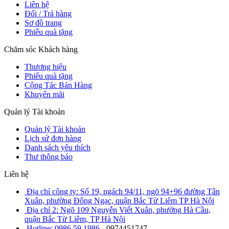
Liên hệ
Đổi / Trả hàng
Sơ đồ trang
Phiếu quà tặng
Chăm sóc Khách hàng
Thương hiệu
Phiếu quà tặng
Cộng Tác Bán Hàng
Khuyến mãi
Quản lý Tài khoản
Quản lý Tài khoản
Lịch sử đơn hàng
Danh sách yêu thích
Thư thông báo
Liên hệ
Địa chỉ công ty: Số 19, ngách 94/11, ngõ 94+96 đường Tân
Xuân, phường Đông Ngạc, quận Bắc Từ Liêm TP Hà Nội
Địa chỉ 2: Ngõ 109 Nguyễn Viết Xuân, phường Hà Cầu,
quận Bắc Từ Liêm, TP Hà Nội
Hotline: 0986 59 1986
- 0974451747