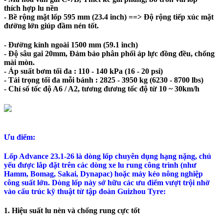
thích hợp lu nền
-
Bề rộng mặt lốp 595 mm (23.4 inch) ==>
Độ rộng tiếp xúc mặt
đường lớn giúp đầm nén tốt.
-
Đường kính ngoài
1500 mm (59.1 inch)
-
Độ sâu gai 20mm,
Đảm bảo phân phối áp lực đồng đều, chống
mài mòn.
-
Áp suất bơm tối đa :
110 - 140 kPa (16 - 20 psi)
-
Tải trọng tối đa mỗi bánh : 2825 - 3950 kg (6230 - 8700 lbs)
- Chỉ số tốc độ A6 / A2, tương đương tốc độ từ 10 ~ 30km/h
Ưu điểm:
Lốp Advance 23.1-26 là dòng lốp chuyên dụng hạng nặng, chủ
yếu được lắp đặt trên các dòng xe lu rung công trình (như
Hamm, Bomag, Sakai, Dynapac) hoặc máy kéo nông nghiệp
công suất lớn. Dòng lốp này sở hữu các ưu điểm vượt trội nhờ
vào cấu trúc kỹ thuật từ tập đoàn Guizhou Tyre:
1. Hiệu suất lu nèn và chống rung cực tốt