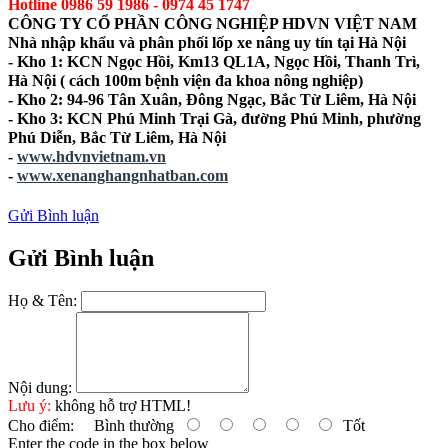
Hotline 0986 59 1986 - 0974 45 1747
CÔNG TY CỔ PHẦN CÔNG NGHIỆP HDVN VIỆT NAM
Nhà nhập khẩu và phân phối lốp xe nâng uy tín tại Hà Nội
- Kho 1: KCN Ngọc Hồi,
Km13 QL1A, Ngọc Hồi, Thanh Trì,
Hà Nội ( cách 100m bệnh viện đa khoa nông nghiệp)
- Kho 2: 94-96 Tân Xuân, Đông Ngạc, Bắc Từ Liêm, Hà Nội
- Kho 3: KCN Phú Minh Trại Gà, đường Phú Minh, phường
Phú Diễn, Bắc Từ Liêm, Hà Nội
-
www.hdvnvietnam.vn
-
www.xenanghangnhatban.com
Gửi Bình luận
Gửi Bình luận
Họ & Tên:
Nội dung:
Lưu ý:
không hỗ trợ HTML!
Cho điểm:
Bình thường
Tốt
Enter the code in the box below