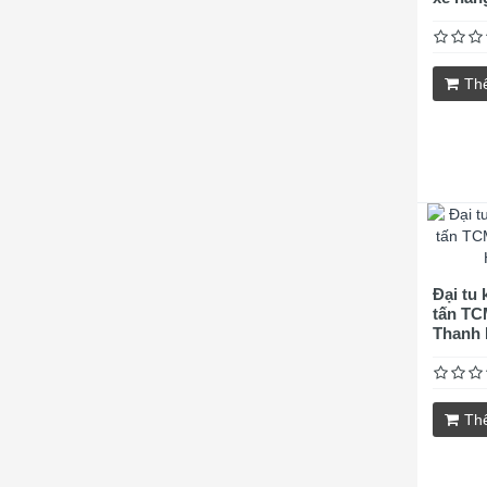
Th
Đại tu 
tấn TC
Thanh 
Th