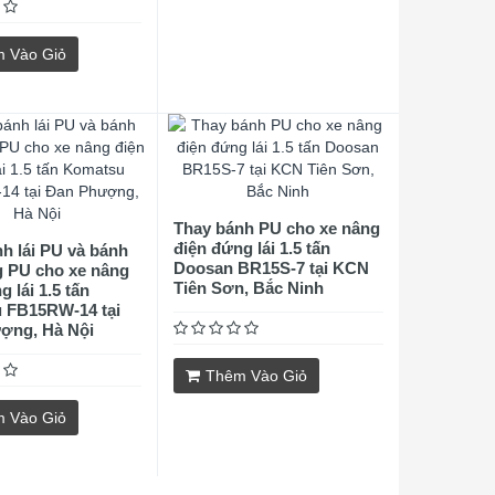
 Vào Giỏ
Thay bánh PU cho xe nâng
điện đứng lái 1.5 tấn
h lái PU và bánh
Doosan BR15S-7 tại KCN
g PU cho xe nâng
Tiên Sơn, Bắc Ninh
 lái 1.5 tấn
 FB15RW-14 tại
ợng, Hà Nội
Thêm Vào Giỏ
 Vào Giỏ