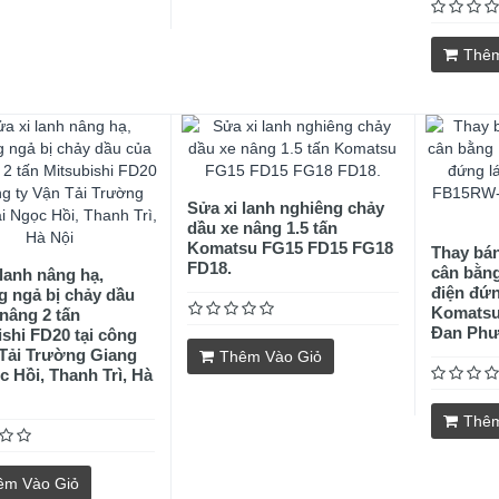
Thêm
Sửa xi lanh nghiêng chảy
dầu xe nâng 1.5 tấn
Komatsu FG15 FD15 FG18
Thay bán
FD18.
cân bằn
 lanh nâng hạ,
điện đứng
g ngả bị chảy dầu
Komatsu
 nâng 2 tấn
Đan Phư
ishi FD20 tại công
 Tải Trường Giang
Thêm Vào Giỏ
c Hồi, Thanh Trì, Hà
Thêm
êm Vào Giỏ