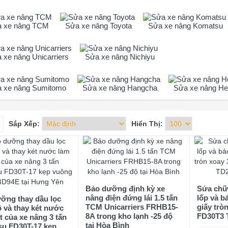
 xe nâng TCM
Sửa xe nâng Toyota
Sửa xe nâng Komatsu
 xe nâng Unicarriers
Sửa xe nâng Nichiyu
 xe nâng Sumitomo
Sửa xe nâng Hangcha
Sửa xe nâng Hel
Sắp Xếp:
Hiển Thị:
Bảo dưỡng định kỳ xe
Sửa chữ
nâng điện đứng lái 1.5 tấn
lốp và b
ỡng thay dầu lọc
TCM Unicarriers FRHB15-
giấy trò
ộ và thay két nước
8A trong kho lạnh -25 độ
FD30T3 T
t của xe nâng 3 tấn
tại Hòa Bình
u FD30T-17 kẹp