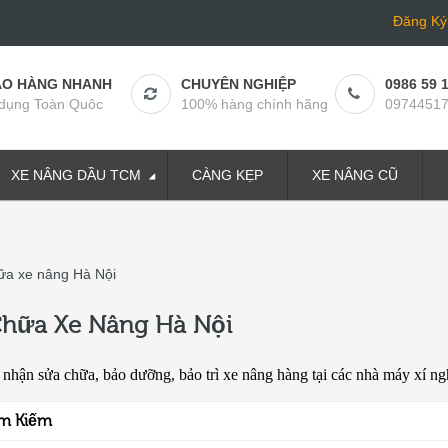
Đăng Ký
AO HÀNG NHANH
CHUYÊN NGHIỆP
0986 59 
dụng Toàn Quôc
100% hàng chính hãng
0974451
XE NÂNG DẦU TCM
CÀNG KẸP
XE NÂNG CŨ
Chữa Xe Nâng Hà Nội
 nhận sửa chữa, bảo dưỡng, bảo trì xe nâng hàng tại các nhà máy xí ng
ìm Kiếm