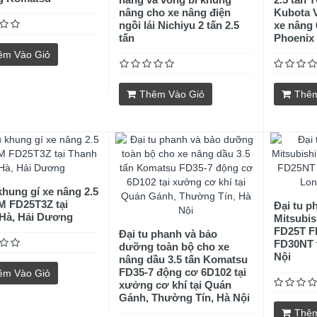
nâng cho xe nâng điện
Kubota V
ngồi lái Nichiyu 2 tấn 2.5
xe nâng 
tấn
Phoenix
êm Vào Giỏ
Thêm Vào Giỏ
Thêm
khung gí xe nâng 2.5
M FD25T3Z tại
Đại tu p
Hà, Hải Dương
Mitsubish
FD25T F
Đại tu phanh và bảo
FD30NT t
dưỡng toàn bộ cho xe
Nội
nâng dầu 3.5 tấn Komatsu
FD35-7 động cơ 6D102 tại
êm Vào Giỏ
xưởng cơ khí tại Quán
Gánh, Thường Tín, Hà Nội
Thêm