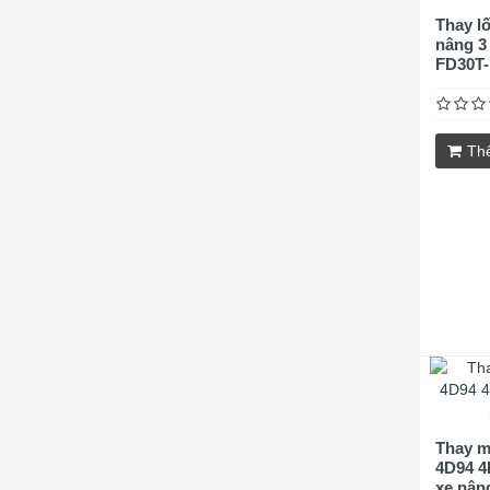
Thay l
nâng 3
FD30T-
Th
Thay m
4D94 4
xe nân