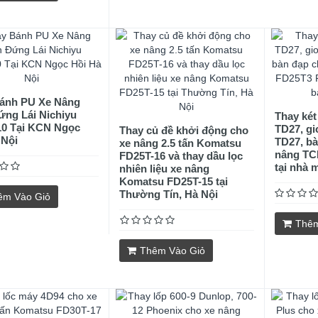
ánh PU Xe Nâng
ứng Lái Nichiyu
Thay két
0 Tại KCN Ngọc
TD27, g
Thay củ đề khởi động cho
 Nội
TD27, bà
xe nâng 2.5 tấn Komatsu
nâng TC
FD25T-16 và thay dầu lọc
tại nhà 
nhiên liệu xe nâng
Komatsu FD25T-15 tại
Thường Tín, Hà Nội
êm Vào Giỏ
Thêm
Thêm Vào Giỏ