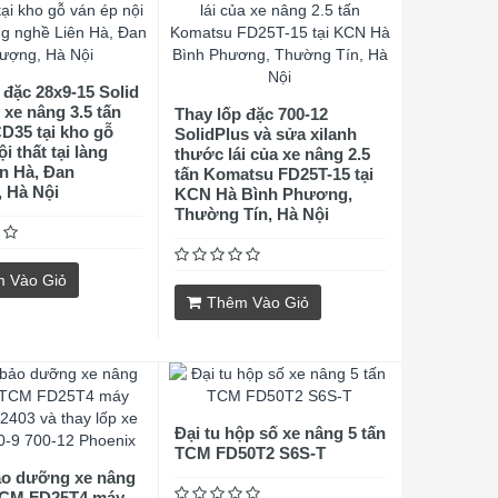
 đặc 28x9-15 Solid
 xe nâng 3.5 tấn
Thay lốp đặc 700-12
D35 tại kho gỗ
SolidPlus và sửa xilanh
i thất tại làng
thước lái của xe nâng 2.5
n Hà, Đan
tấn Komatsu FD25T-15 tại
 Hà Nội
KCN Hà Bình Phương,
Thường Tín, Hà Nội
 Vào Giỏ
Thêm Vào Giỏ
Đại tu hộp số xe nâng 5 tấn
TCM FD50T2 S6S-T
ảo dưỡng xe nâng
 TCM FD25T4 máy