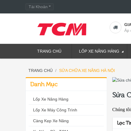
Tài Khoản
GI
Áp 
TRANG CHỦ
LỐP XE NÂNG HÀNG
TRANG CHỦ
SỬA CHỮA XE NÂNG HÀ NỘI
Danh Mục
Sửa 
Lốp Xe Nâng Hàng
Chúng tôi
Lốp Xe Máy Công Trình
Càng Kẹp Xe Nâng
Lọc T