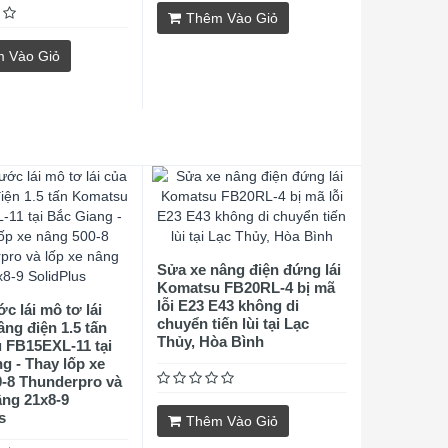
Thêm Vào Giỏ
 Vào Giỏ
Sửa xe nâng điện đứng lái
Komatsu FB20RL-4 bị mã
lỗi E23 E43 không di
c lái mô tơ lái
chuyển tiến lùi tại Lạc
âng điện 1.5 tấn
Thủy, Hòa Bình
 FB15EXL-11 tại
g - Thay lốp xe
-8 Thunderpro và
âng 21x8-9
s
Thêm Vào Giỏ