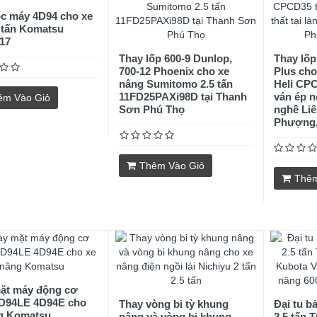
ốc máy 4D94 cho xe
 tấn Komatsu
17
Thay lốp 600-9 Dunlop,
Thay lốp
700-12 Phoenix cho xe
Plus cho
nâng Sumitomo 2.5 tấn
Heli CPC
11FD25PAXi98D tại Thanh
ván ép nộ
êm Vào Giỏ
Sơn Phú Thọ
nghề Liê
Phượng,
Thêm Vào Giỏ
Thêm
ặt máy động cơ
D94LE 4D94E cho
Thay vòng bi tỳ khung
Đại tu b
g Komatsu
nâng và vòng bi khung
2.5 tấn