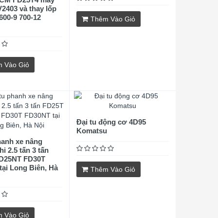
2403 và thay lốp
600-9 700-12
Thêm Vào Giỏ
 Vào Giỏ
Đại tu động cơ 4D95
Komatsu
hanh xe nâng
i 2.5 tấn 3 tấn
D25NT FD30T
ại Long Biên, Hà
Thêm Vào Giỏ
 Vào Giỏ