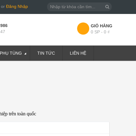
or
Đăng Nhập
1986
GIỎ HÀNG
747
0 SP - 0 ₫
PHỤ TÙNG
TIN TỨC
LIÊN HỆ
hiệp trên toàn quốc