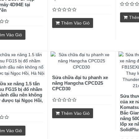
máy 4D94E tại
Yên
Thêm
Thêm Vào Giỏ
êm Vào Giỏ
Sửa chữa đại tu phanh xe
nâng Hangcha CPCD25
ữa xe nâng 1.5 tấn
CPCD30
u FG15 bị đổ nhầm
hành dầu nên không
Sửa thướ
 được tại Ngọc Hồi,
của xe n
Komatsu
Bắc Gian
Thêm Vào Giỏ
nâng 500
lốp xe n
SolidPlu
êm Vào Giỏ