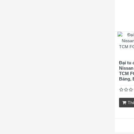
Đại tu
Nissan
TCM FG
Bảng, 
Th