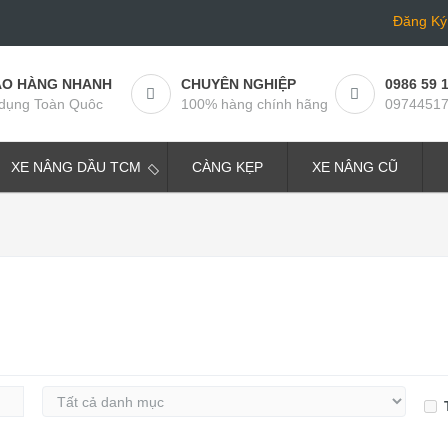
Đăng Ký
AO HÀNG NHANH
CHUYÊN NGHIỆP
0986 59 
dụng Toàn Quôc
100% hàng chính hãng
0974451
XE NÂNG DẦU TCM
CÀNG KẸP
XE NÂNG CŨ