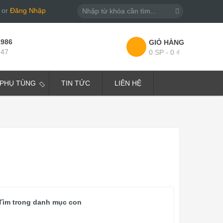
or
Đăng Nhập
1986
GIỎ HÀNG
747
0 SP - 0 ₫
PHỤ TÙNG
TIN TỨC
LIÊN HỆ
Tìm trong danh mục con