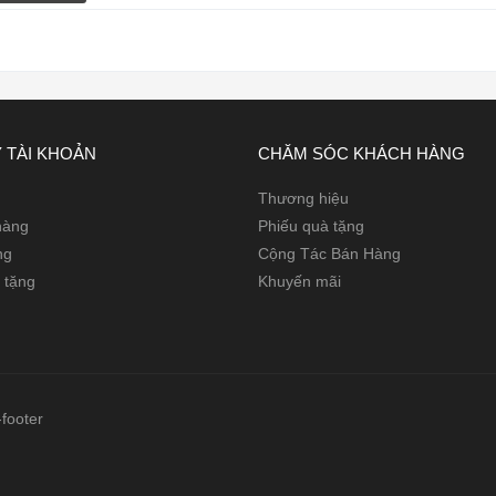
 TÀI KHOẢN
CHĂM SÓC KHÁCH HÀNG
Thương hiệu
 hàng
Phiếu quà tặng
ng
Cộng Tác Bán Hàng
 tặng
Khuyến mãi