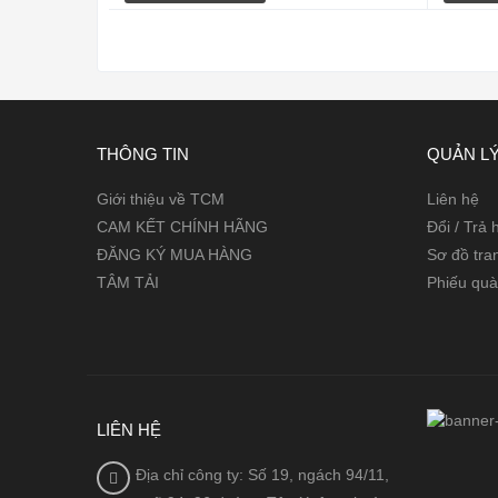
THÔNG TIN
QUẢN LÝ
Giới thiệu về TCM
Liên hệ
CAM KẾT CHÍNH HÃNG
Đổi / Trả
ĐĂNG KÝ MUA HÀNG
Sơ đồ tra
TÂM TẢI
Phiếu quà
LIÊN HỆ
Địa chỉ công ty: Số 19, ngách 94/11,