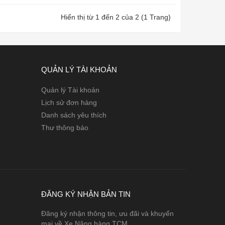
Hiển thị từ 1 đến 2 của 2 (1 Trang)
QUẢN LÝ TÀI KHOẢN
Quản lý Tài khoản
Lịch sử đơn hàng
Danh sách yêu thích
Thư thông báo
ĐĂNG KÝ NHẬN BẢN TIN
Đăng ký nhận thông tin, ưu đãi và khuyến
mại về Xe Nâng hàng TCM.