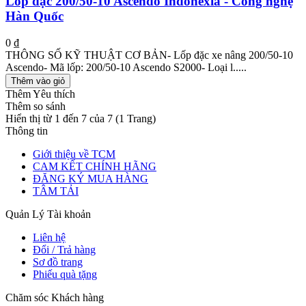
Lốp đặc 200/50-10 Ascendo Indonexia - Công nghệ
Hàn Quốc
0 ₫
THÔNG SỐ KỸ THUẬT CƠ BẢN- Lốp đặc xe nâng 200/50-10
Ascendo- Mã lốp: 200/50-10 Ascendo S2000- Loại l.....
Thêm vào giỏ
Thêm Yêu thích
Thêm so sánh
Hiển thị từ 1 đến 7 của 7 (1 Trang)
Thông tin
Giới thiệu về TCM
CAM KẾT CHÍNH HÃNG
ĐĂNG KÝ MUA HÀNG
TÂM TẢI
Quản Lý Tài khoản
Liên hệ
Đổi / Trả hàng
Sơ đồ trang
Phiếu quà tặng
Chăm sóc Khách hàng