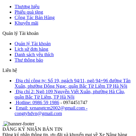
Thương hiệu
Phiếu quà tặng
Cộng Tác Bán Hàng
Khuyến mãi
Quản lý Tài khoản
Quản lý Tài khoản
Lịch sử đơn hàng
Danh sách yêu thích
Thư thông báo
Liên hệ
Địa chỉ công ty: Số 19, ngách 94/11, ngõ 94+96 đường Tân
Xuân, phường Đông Ngạc, quận Bắc Từ Liêm TP Hà Nội
Địa chỉ 2: Ngõ 109 Nguyễn Viết Xuân, phường Hà Cầu,
quận Bắc Từ Liêm, TP Hà Nội
Hotline: 0986 59 1986
- 0974451747
Email: xenangtcm2002@gmail.com -
congtyhdvn@gmail.com
ĐĂNG KÝ NHẬN BẢN TIN
Đăng ký nhận thông tin, ưu đãi và khuyến mại về Xe Nâng hàng