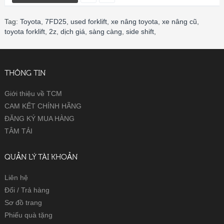
Tag:
Toyota
,
7FD25
,
used forklift
,
xe nâng toyota
,
xe nâng cũ
,
toyota forklift
,
2z
,
dịch giá
,
sàng càng
,
side shift
,
THÔNG TIN
Giới thiệu về TCM
CAM KẾT CHÍNH HÃNG
ĐĂNG KÝ MUA HÀNG
TÂM TẢI
QUẢN LÝ TÀI KHOẢN
Liên hệ
Đổi / Trả hàng
Sơ đồ trang
Phiếu quà tặng