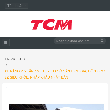
Tài Khoản
TRANG CHỦ
XE NÂNG 2.5 TẤN 4M5 TOYOTA SỐ SÀN DỊCH GIÁ, ĐỘNG CƠ
2Z SIÊU KHỎE, NHẬP KHẨU NHẬT BẢN