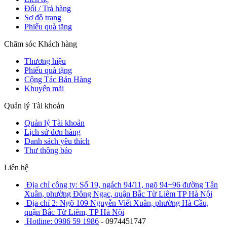
Đổi / Trả hàng
Sơ đồ trang
Phiếu quà tặng
Chăm sóc Khách hàng
Thương hiệu
Phiếu quà tặng
Cộng Tác Bán Hàng
Khuyến mãi
Quản lý Tài khoản
Quản lý Tài khoản
Lịch sử đơn hàng
Danh sách yêu thích
Thư thông báo
Liên hệ
Địa chỉ công ty: Số 19, ngách 94/11, ngõ 94+96 đường Tân
Xuân, phường Đông Ngạc, quận Bắc Từ Liêm TP Hà Nội
Địa chỉ 2: Ngõ 109 Nguyễn Viết Xuân, phường Hà Cầu,
quận Bắc Từ Liêm, TP Hà Nội
Hotline: 0986 59 1986
- 0974451747