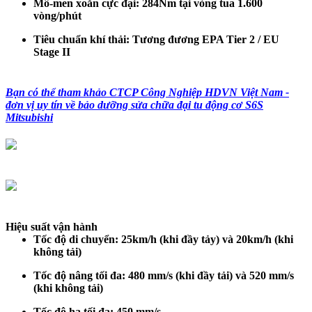
Mô-men xoắn cực đại: 284Nm tại vòng tua 1.600
vòng/phút
Tiêu chuẩn khí thải: Tương đương EPA Tier 2 / EU
Stage II
Bạn có thể tham khảo CTCP Công Nghiệp HDVN Việt Nam -
đơn vị uy tín về bảo dưỡng sửa chữa đại tu động cơ S6S
Mitsubishi
Hiệu suất vận hành
Tốc độ di chuyển:
25km/h (khi đầy tảy) và 20km/h (khi
không tải)
Tốc độ nâng tối đa:
48
0 mm/s (khi đầy tải) và 5
2
0 mm/s
(khi không tải)
Tốc độ hạ tối đa:
4
50 mm/s