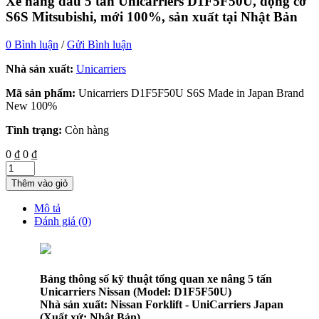
Xe nâng dầu 5 tấn Unicarriers D1F5F50U, động cơ
S6S Mitsubishi, mới 100%, sản xuất tại Nhật Bản
0 Bình luận
/
Gửi Bình luận
Nhà sản xuất:
Unicarriers
Mã sản phẩm:
Unicarriers D1F5F50U S6S Made in Japan Brand
New 100%
Tình trạng:
Còn hàng
0 ₫
0 ₫
Thêm vào giỏ
Mô tả
Đánh giá (0)
Bảng thông số kỹ thuật tổng quan
xe nâng 5 tấn
Unicarriers Nissan
(Model: D1F5F50U)
Nhà sản xuất:
Nissan Forklift - UniCarriers Japan
(Xuất xứ: Nhật Bản)