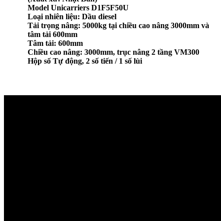
Model Unicarriers
D1F5F50U
Loại nhiên liệu: Dầu diesel
Tải trọng nâng: 5000kg tại chiều cao nâng 3000mm và
tâm tải 600mm
Tâm tải: 600mm
Chiều cao nâng: 3000mm, trục nâng 2 tầng VM300
Hộp số
Tự động, 2 số tiến / 1 số lùi