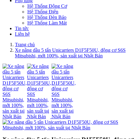
Phụ tùng
Hệ Thống Động Cơ
Hệ Thống Điện
Hệ Thống Đèn Báo
Hệ Thống Làm Mát
Tin tức
Liên hệ
Trang chủ
Xe nâng dầu 5 tấn Unicarriers D1F5F50U, động cơ S6S
Mitsubishi, mới 100%, sản xuất tại Nhật Bản