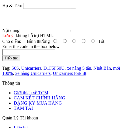
Họ & Tên:
Nội dung:
Lưu ý:
không hỗ trợ HTML!
Cho điểm:
Bình thường
Tốt
Enter the code in the box below
Tiếp tục
Tag:
S6S
,
Unicarriers
,
D1F5F50U
,
xe nâng 5 tấn
,
Nhật Bản
,
mới
100%
,
xe nâng Unicarriers
,
Unicarriers forklift
Thông tin
Giới thiệu về TCM
CAM KẾT CHÍNH HÃNG
ĐĂNG KÝ MUA HÀNG
TÂM TẢI
Quản Lý Tài khoản
Liên hệ