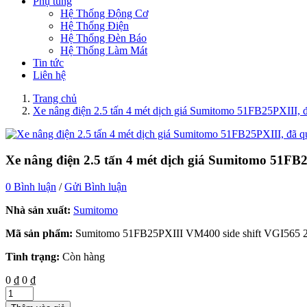
Phụ tùng
Hệ Thống Động Cơ
Hệ Thống Điện
Hệ Thống Đèn Báo
Hệ Thống Làm Mát
Tin tức
Liên hệ
Trang chủ
Xe nâng điện 2.5 tấn 4 mét dịch giá Sumitomo 51FB25PXIII, 
Xe nâng điện 2.5 tấn 4 mét dịch giá Sumitomo 51FB
0 Bình luận
/
Gửi Bình luận
Nhà sản xuất:
Sumitomo
Mã sản phẩm:
Sumitomo 51FB25PXIII VM400 side shift VGI565 
Tình trạng:
Còn hàng
0 ₫
0 ₫