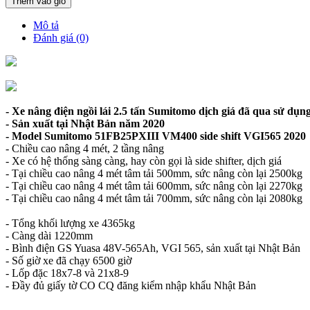
Thêm vào giỏ
Mô tả
Đánh giá (0)
- Xe nâng điện ngồi lái 2.5 tấn Sumitomo dịch giá đã qua sử dụn
- Sản xuất tại Nhật Bản năm 2020
- Model Sumitomo 51FB25PXIII VM400 side shift VGI565 2020
- Chiều cao nâng 4 mét, 2 tầng nâng
- Xe có hệ thống sàng càng, hay còn gọi là side shifter, dịch giá
- Tại chiều cao nâng 4 mét tâm tải 500mm, sức nâng còn lại 2500kg
- Tại chiều cao nâng 4 mét tâm tải 600mm, sức nâng còn lại 2270kg
- Tại chiều cao nâng 4 mét tâm tải 700mm, sức nâng còn lại 2080kg
- Tổng khối lượng xe 4365kg
- Càng dài 1220mm
- Bình điện GS Yuasa 48V-565Ah, VGI 565, sản xuất tại Nhật Bản
- Số giờ xe đã chạy 6500 giờ
- Lốp đặc 18x7-8 và 21x8-9
- Đầy đủ giấy tờ CO CQ đăng kiểm nhập khẩu Nhật Bản