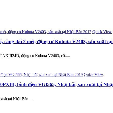
Quick View
, càng dài 2 mét, động cơ Kubota V2403, sản xuất tạ
5PAXIII24D, động cơ Kubota V2403, cô.....
Quick View
0PXIII, bình điện VGI565, Nhật bãi, sản xuất tại Nhậ
uất tại Nhật Bản.....