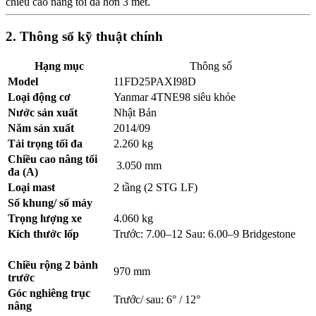
chiều cao nâng tối đa hơn 3 mét.
2. Thông số kỹ thuật chính
Hạng mục
Thông số
Model
11FD25PAXI98D
Loại động cơ
Yanmar 4TNE98 siêu khỏe
Nước sản xuất
Nhật Bản
Năm sản xuất
2014/09
Tải trọng tối đa
2.260 kg
Chiều cao nâng tối
3.050 mm
đa (A)
Loại mast
2 tầng (2 STG LF)
Số khung/ số máy
Trọng lượng xe
4.060 kg
Kích thước lốp
Trước: 7.00–12 Sau: 6.00–9 Bridgestone
Chiều rộng 2 bánh
970 mm
trước
Góc nghiêng trục
Trước/ sau: 6° / 12°
nâng