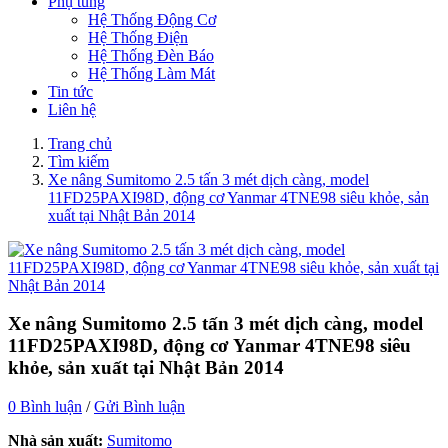
Phụ tùng
Hệ Thống Động Cơ
Hệ Thống Điện
Hệ Thống Đèn Báo
Hệ Thống Làm Mát
Tin tức
Liên hệ
Trang chủ
Tìm kiếm
Xe nâng Sumitomo 2.5 tấn 3 mét dịch càng, model
11FD25PAXI98D, động cơ Yanmar 4TNE98 siêu khỏe, sản
xuất tại Nhật Bản 2014
Xe nâng Sumitomo 2.5 tấn 3 mét dịch càng, model
11FD25PAXI98D, động cơ Yanmar 4TNE98 siêu
khỏe, sản xuất tại Nhật Bản 2014
0 Bình luận
/
Gửi Bình luận
Nhà sản xuất:
Sumitomo