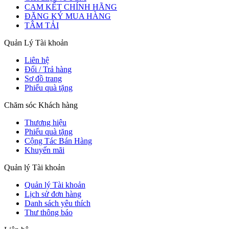
CAM KẾT CHÍNH HÃNG
ĐĂNG KÝ MUA HÀNG
TÂM TẢI
Quản Lý Tài khoản
Liên hệ
Đổi / Trả hàng
Sơ đồ trang
Phiếu quà tặng
Chăm sóc Khách hàng
Thương hiệu
Phiếu quà tặng
Cộng Tác Bán Hàng
Khuyến mãi
Quản lý Tài khoản
Quản lý Tài khoản
Lịch sử đơn hàng
Danh sách yêu thích
Thư thông báo