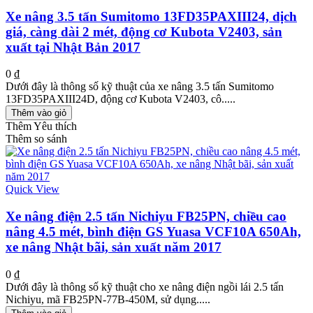
Xe nâng 3.5 tấn Sumitomo 13FD35PAXIII24, dịch
giá, càng dài 2 mét, động cơ Kubota V2403, sản
xuất tại Nhật Bản 2017
0 ₫
Dưới đây là thông số kỹ thuật của xe nâng 3.5 tấn Sumitomo
13FD35PAXIII24D, động cơ Kubota V2403, cô.....
Thêm vào giỏ
Thêm Yêu thích
Thêm so sánh
Quick View
Xe nâng điện 2.5 tấn Nichiyu FB25PN, chiều cao
nâng 4.5 mét, bình điện GS Yuasa VCF10A 650Ah,
xe nâng Nhật bãi, sản xuất năm 2017
0 ₫
Dưới đây là thông số kỹ thuật cho xe nâng điện ngồi lái 2.5 tấn
Nichiyu, mã FB25PN-77B-450M, sử dụng.....