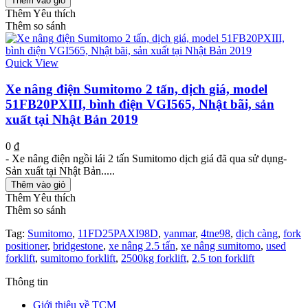
Thêm vào giỏ
Thêm Yêu thích
Thêm so sánh
Quick View
Xe nâng điện Sumitomo 2 tấn, dịch giá, model
51FB20PXIII, bình điện VGI565, Nhật bãi, sản
xuất tại Nhật Bản 2019
0 ₫
- Xe nâng điện ngồi lái 2 tấn Sumitomo dịch giá đã qua sử dụng-
Sản xuất tại Nhật Bản.....
Thêm vào giỏ
Thêm Yêu thích
Thêm so sánh
Tag:
Sumitomo
,
11FD25PAXI98D
,
yanmar
,
4tne98
,
dịch càng
,
fork
positioner
,
bridgestone
,
xe nâng 2.5 tấn
,
xe nâng sumitomo
,
used
forklift
,
sumitomo forklift
,
2500kg forklift
,
2.5 ton forklift
Thông tin
Giới thiệu về TCM