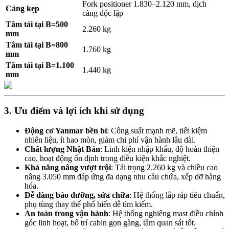
Fork positioner 1.830–2.120 mm, dịch
Càng kẹp
càng độc lập
Tâm tải tại B=500
2.260 kg
mm
Tâm tải tại B=800
1.760 kg
mm
Tâm tải tại B=1.100
1.440 kg
mm
3. Ưu điểm và lợi ích khi sử dụng
Động cơ Yanmar bền bỉ
: Công suất mạnh mẽ, tiết kiệm
nhiên liệu, ít hao mòn, giảm chi phí vận hành lâu dài.
Chất lượng Nhật Bản
: Linh kiện nhập khẩu, độ hoàn thiện
cao, hoạt động ổn định trong điều kiện khắc nghiệt.
Khả năng nâng vượt trội
: Tải trọng 2.260 kg và chiều cao
nâng 3.050 mm đáp ứng đa dạng nhu cầu chứa, xếp dỡ hàng
hóa.
Dễ dàng bảo dưỡng, sửa chữa
: Hệ thống lắp ráp tiêu chuẩn,
phụ tùng thay thế phổ biến dễ tìm kiếm.
An toàn trong vận hành
: Hệ thống nghiêng mast điều chỉnh
góc linh hoạt, bố trí cabin gọn gàng, tầm quan sát tốt.