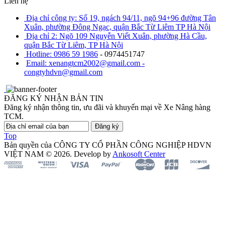
Liên hệ
Địa chỉ công ty: Số 19, ngách 94/11, ngõ 94+96 đường Tân
Xuân, phường Đông Ngạc, quận Bắc Từ Liêm TP Hà Nội
Địa chỉ 2: Ngõ 109 Nguyễn Viết Xuân, phường Hà Cầu,
quận Bắc Từ Liêm, TP Hà Nội
Hotline: 0986 59 1986
- 0974451747
Email: xenangtcm2002@gmail.com -
congtyhdvn@gmail.com
ĐĂNG KÝ NHẬN BẢN TIN
Đăng ký nhận thông tin, ưu đãi và khuyến mại về Xe Nâng hàng
TCM.
Đăng ký
Top
Bản quyền của CÔNG TY CỔ PHẦN CÔNG NGHIỆP HDVN
VIỆT NAM © 2026. Develop by
Ankosoft Center