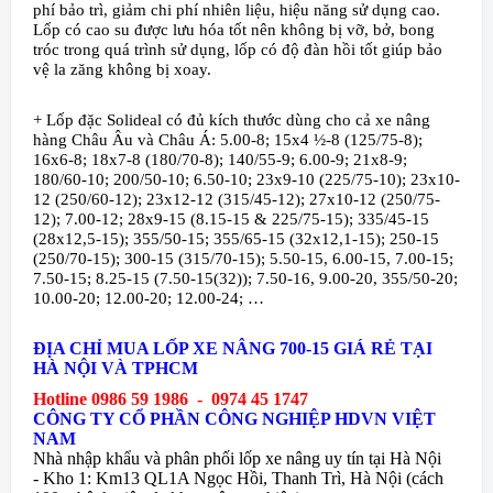
phí bảo trì, giảm chi phí nhiên liệu, hiệu năng sử dụng cao.
Lốp có cao su được lưu hóa tốt nên không bị vỡ, bở, bong
tróc trong quá trình sử dụng, lốp có độ đàn hồi tốt giúp bảo
vệ la zăng không bị xoay.
+ Lốp đặc Solideal có đủ kích thước dùng cho cả xe nâng
hàng Châu Âu và Châu Á: 5.00-8; 15x4 ½-8 (125/75-8);
16x6-8; 18x7-8 (180/70-8); 140/55-9; 6.00-9; 21x8-9;
180/60-10; 200/50-10; 6.50-10; 23x9-10 (225/75-10); 23x10-
12 (250/60-12); 23x12-12 (315/45-12); 27x10-12 (250/75-
12); 7.00-12; 28x9-15 (8.15-15 & 225/75-15); 335/45-15
(28x12,5-15); 355/50-15; 355/65-15 (32x12,1-15); 250-15
(250/70-15); 300-15 (315/70-15); 5.50-15, 6.00-15, 7.00-15;
7.50-15; 8.25-15 (7.50-15(32)); 7.50-16, 9.00-20, 355/50-20;
10.00-20; 12.00-20; 12.00-24; …
ĐỊA CHỈ MUA LỐP XE NÂNG 700-15 GIÁ RẺ TẠI
HÀ NỘI VÀ TPHCM
Hotline 0986 59 1986 - 0974 45 1747
CÔNG TY CỔ PHẦN CÔNG NGHIỆP HDVN VIỆT
NAM
Nhà nhập khẩu và phân phối lốp xe nâng uy tín tại Hà Nội
- Kho 1: Km13 QL1A Ngọc Hồi, Thanh Trì, Hà Nội (cách