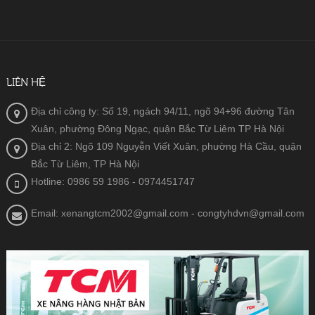
LIÊN HỆ
Địa chỉ công ty: Số 19, ngách 94/11, ngõ 94+96 đường Tân
Xuân, phường Đông Ngạc, quận Bắc Từ Liêm TP Hà Nội
Địa chỉ 2: Ngõ 109 Nguyễn Viết Xuân, phường Hà Cầu, quận
Bắc Từ Liêm, TP Hà Nội
Hotline: 0986 59 1986
- 0974451747
Email: xenangtcm2002@gmail.com - congtyhdvn@gmail.com