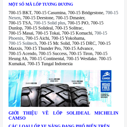
MỘT SỐ MÃ LỐP TƯƠNG ĐƯƠNG
700-15 BKT, 700-15 Casumina, 700-15 Bridgestone,
700-15
Nexen
, 700-15 Deestone, 700-15 Dmaster,
700-15 TSA,
700-15 Solid plus
, 700-15 PiO, 700-15
Dunlop, 700-15 Solideal, 700-15 Solitrac,
700-15 Masai, 700-15 Tokai, 700-15 Komachi,
700-15
Phoenix
, 700-15 Aichi, 700-15 Yokohama,
700-15 Solitech
, 700-15 Mr. Solid, 700-15 DRC, 700-15
Maxxis, 700-15 Thunder Pro, 700-15 Advance,
700-15 Acendo, 700-15 Success, 700-15 Tiron, 700-15
Heung Ah, 700-15 Continental, 700-15 Westlake. 700-15
Kumakai, 700-15 Tungal Indonexia
GIỚI THIỆU VỀ LỐP SOLIDEAL MICHELIN
CAMSO
CÁC LO
ẠI LỐP XE NÂNG ĐANG PHỔ BIẾN TRÊN