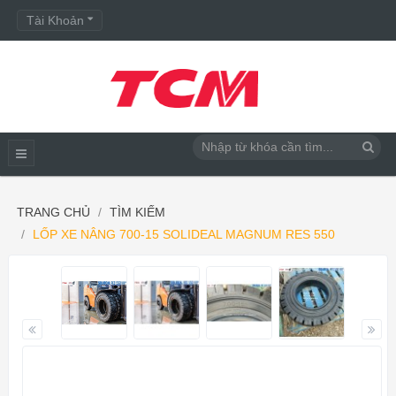
Tài Khoản
TRANG CHỦ
TÌM KIẾM
LỐP XE NÂNG 700-15 SOLIDEAL MAGNUM RES 550