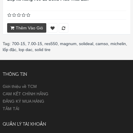
Thêm Vào Giỏ
Tag:
700-15
,
7.00-15
,
res550
,
magnum
,
solideal
,
camso
,
michelin
,
lốp đặc
,
lop dac
,
solid tire
THÔNG TIN
Giới thiệu về TCM
CAM KẾT CHÍNH HÃNG
ĐĂNG KÝ MUA HÀNG
TÂM TẢI
QUẢN LÝ TÀI KHOẢN