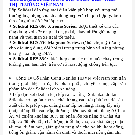
THỊ TRƯỜNG VIỆT NAM
Lốp Solideal đáp ứng mọi điều kiện phù hợp với từng môi
trường hoạt động của doanh nghiệp với chi phí hợp lý, tuổi
thọ cũng như độ bền lốp cao.
+ Solideal RES 660 Xtreme Series:
được thiết kế cho các
ứng dụng với sức ép phải chạy dài, ch
ạy nhiều giờ,
nâng
nặng và thời gian xe ngh
ỉ tối thiểu
.
+ Solideal RES 550 Magnum Series:
sự lựa chọn lý tưởng
cho các ứng dụng đòi hỏi tải trọng trung bình và nặng nhưng
không hoạt động 24/7.
+ Solideal RES 330:
thích hợp cho các máy móc chạy trong
không gian hạn chế, trên cơ sở hoạt động không liên tục.
Công Ty Cổ Phần Công Nghiệp HDVN Việt Nam xin trân
trọng giới thiệu là đại lý phân phối, chuyên cung cấp sản
phẩm lốp đặc Solideal cho xe nâng.
+ Lốp đặc Solideal là loại lốp sản xuất tại Srilanka, do tại
Srilanka có nguồn cao su chất lượng cao, rất phù hợp để sản
xuất các loại lốp đặc chủng như lốp xe nâng. Hãng lốp này
thuộc dòng lốp cao cấp, thương hiệu này rất nổi tiếng ở Châu
Âu và chiếm khoảng 30% thị phần lốp xe nâng ở Châu Âu.
Lốp có độ bền tốt, chất lượng tuổi thọ cao, có khả năng chịu
tải cao, đi êm hơn, giúp giảm rung sóc cho xe khi hoạt động,
tiếng ồn giảm, vận hành ổn định và thoải mái nên giảm chi