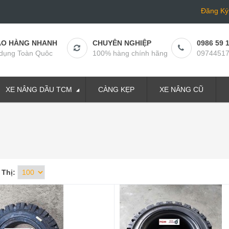
Đăng Ký
AO HÀNG NHANH
CHUYÊN NGHIỆP
0986 59 
dụng Toàn Quôc
100% hàng chính hãng
0974451
XE NÂNG DẦU TCM
CÀNG KẸP
XE NÂNG CŨ
 Thị: