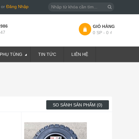
or
Đăng Nhập
1986
GIỎ HÀNG
747
0 SP - 0 ₫
PHỤ TÙNG
TIN TỨC
LIÊN HỆ
SO SÁNH SẢN PHẨM (0)