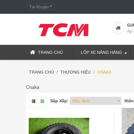
Tài Khoản
GI
Áp 
TRANG CHỦ
LỐP XE NÂNG HÀNG
TRANG CHỦ
THƯƠNG HIỆU
OSAKA
Osaka
Sắp Xếp:
Hiển