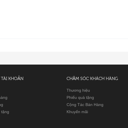
 TÀI KHOẢN
CHĂM SÓC KHÁCH HÀNG
Thương hiệu
 hàng
Phiếu quà tặng
ng
Cộng Tác Bán Hàng
 tặng
Khuyến mãi