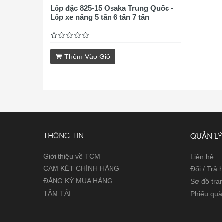
Lốp đặc 825-15 Osaka Trung Quốc -
Lốp xe nâng 5 tấn 6 tấn 7 tấn
Thêm Vào Giỏ
THÔNG TIN
QUẢN LÝ
Giới thiệu về TCM
Liên hệ
CAM KẾT CHÍNH HÃNG
Đổi / Trả
ĐĂNG KÝ MUA HÀNG
Sơ đồ tra
TÂM TẢI
Phiếu quà