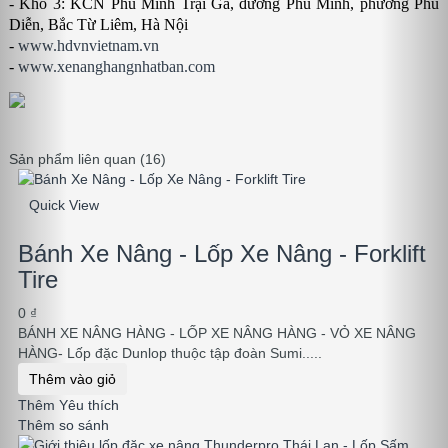
- Kho 3: KCN Phú Minh Trại Gà, đường Phú Minh, phường Phú
Diễn, Bắc Từ Liêm, Hà Nội
-
www.hdvnvietnam.vn
-
www.xenanghangnhatban.com
Sản phẩm liên quan (16)
Quick View
Bánh Xe Nâng - Lốp Xe Nâng - Forklift
Tire
0 ₫
BÁNH XE NÂNG HÀNG - LỐP XE NÂNG HÀNG - VỎ XE NÂNG
HÀNG- Lốp đặc Dunlop thuộc tập đoàn Sumi.....
Thêm vào giỏ
Thêm Yêu thích
Thêm so sánh