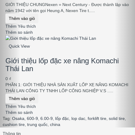
GIỚI THIỆU CHUNGNexen = Next Century - Được thành lập vào
năm 1942 với tên gọi Heung A, Nexen Tire t.....
Thêm vào giỏ
Thêm Yêu thích
Thêm so sánh
Quick View
Giới thiệu lốp đặc xe nâng Komachi
Thái Lan
0 ₫
PHẦN 1: GIỚI THIỆU NHÀ SẢN XUẤT LỐP XE NÂNG KOMACHI
THÁI LAN CÔNG TY TNHH LỐP CÔNG NGHIỆP V.S .....
Thêm vào giỏ
Thêm Yêu thích
Thêm so sánh
Tag:
Osaka
,
600-9
,
6.00-9
,
lốp đặc
,
lop dac
,
forklift tire
,
solid tire
,
cushion tire
,
trung quốc
,
china
Thông tin