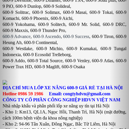
600-9 Deestone
,
600-9 Dmaster
, 600-9 TSA,
600-9 Solid plus
,
600-
9 PiO
,
600-9 Dunlop
,
600-9 Solideal
,
600-9 Solitrac
,
600-9 Solimax
, 600-9 Masai, 600-9 Tokai,
600-9
Komachi
,
600-9 Phoenix
, 600-9 Aichi,
600-9 Yokohama,
600-9 Solitech
,
600-9 Mr. Solid
, 600-9 DRC,
600-9 Maxxis
,
600-9 Thunder Pro
,
600-9 Advance
,
600-9 Ascendo
,
600-9 Success
, 600-9 Tiron, 600-9
Heung Ah, 600-9 Continental,
600-9 Westlake
, 600-9 Michio, 600-9 Kumakai, 600-9 Tungal
Indonexia, 600-9 Ecosolid Trelleborg,
600-9 Addo, 600-9 Total Source, 600-9 Venley, 600-9 Atlas, 600-9
Power Trax HD, 600-9 Maglift, 600-9 Osaka
ĐỊA CHỈ MUA LỐP XE NÂNG 600-9 GIÁ RẺ TẠI HÀ NỘI
Hotline 0986 59 1986
Email: congtyhdvn@gmail.com
CÔNG TY CỔ PHẦN CÔNG NGHIỆP HDVN VIỆT NAM
Nhà nhập khẩu và phân phối lốp xe nâng uy tín tại Hà Nội
- Kho 1: Km13, QL1A, Ngọc Hồi, Thanh Trì, Hà Nội (mặt đường,
cách 100m bệnh viện đa khoa nông nghiệp)
- Kho 2: 94-96 Tân Xuân, Đông Ngạc, Bắc Từ Liêm, Hà Nội