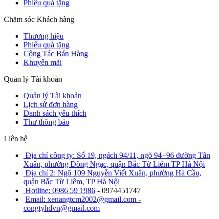
Phiếu quà tặng
Chăm sóc Khách hàng
Thương hiệu
Phiếu quà tặng
Cộng Tác Bán Hàng
Khuyến mãi
Quản lý Tài khoản
Quản lý Tài khoản
Lịch sử đơn hàng
Danh sách yêu thích
Thư thông báo
Liên hệ
Địa chỉ công ty: Số 19, ngách 94/11, ngõ 94+96 đường Tân
Xuân, phường Đông Ngạc, quận Bắc Từ Liêm TP Hà Nội
Địa chỉ 2: Ngõ 109 Nguyễn Viết Xuân, phường Hà Cầu,
quận Bắc Từ Liêm, TP Hà Nội
Hotline: 0986 59 1986
- 0974451747
Email: xenangtcm2002@gmail.com -
congtyhdvn@gmail.com