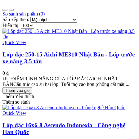
So sánh sản phẩm (0)
Sắp xếp theo:
Hiển thị:
Quick View
Lốp đặc 250-15 Aichi ME310 Nhật Bản - Lốp trước
xe nâng 3.5 tấn
0 ₫
ƯU ĐIỂM TÍNH NĂNG CỦA LỐP ĐẶC AICHI NHẬT
BẢNCấu trúc cao su hai lớp- Tuổi thọ cao hơn (chống cắt mặt.....
Thêm vào giỏ
Thêm Yêu thích
Thêm so sánh
Quick View
Lốp đặc 16x6-8 Ascendo Indonexia - Công nghệ
Hàn Quốc