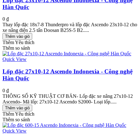
Lốp đặc 23x10-12 Ascendo Indonexia - Công nghệ
Hàn Quốc
0 ₫
Thay lốp đặc 18x7-8 Thunderpro và lốp đặc Ascendo 23x10-12 cho
xe nâng điện 2.5 tấn Doosan B25S-5 B2.....
Thêm vào giỏ
Thêm Yêu thích
Thêm so sánh
Quick View
Lốp đặc 27x10-12 Ascendo Indonexia - Công nghệ
Hàn Quốc
0 ₫
THÔNG SỐ KỸ THUẬT CƠ BẢN- Lốp đặc xe nâng 27x10-12
Ascendo- Mã lốp: 27x10-12 Ascendo S2000- Loại lốp.....
Thêm vào giỏ
Thêm Yêu thích
Thêm so sánh
Quick View