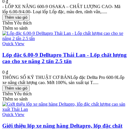
0 ₫
- LỐP XE NÂNG 600-9 OSAKA – CHẤT LƯỢNG CAO- Mã
lốp 6.00-9/4.00- Loại lốp Lốp đặc, màu đen, rãnh vân,.....
Thêm vào giỏ
Thêm Yêu thích
Thêm so sánh
Quick View
Lốp đặc 6.00-9 Delltapro Thái Lan - Lốp chất lượng
cao cho xe nâng 2 tấn 2.5 tấn
0 ₫
THÔNG SỐ KỸ THUẬT CƠ BẢNLốp đặc Dellta Pro 600-9Lốp
xe nâng chất lượng cao. Mới 100%, sản xuất tại T.....
Thêm vào giỏ
Thêm Yêu thích
Thêm so sánh
Quick View
Giới thiệu lốp xe nâng hàng Deltapro, lốp đặc chất