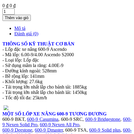
0 ₫
0 ₫
Thêm vào giỏ
Mô tả
Đánh giá (0)
THÔNG SỐ KỸ THUẬT CƠ BẢN
- Lốp đặc xe nâng 600-9 Ascendo
- Mã lốp: 6.00-9/4.00 Ascendo S2000
- Loại lốp: Lốp đặc
- Sử dụng mâm la răng: 4.00E-9
- Đường kính ngoài: 528mm
- Bề rộng lốp: 141mm
- Khối lượng: 27.6kg
- Tải trọng lớn nhất lắp cho bánh tải: 1885kg
- Tải trọng lớn nhất lắp cho bánh lái: 1450kg
- Tốc độ tối đa: 25km/h
MỘT SỐ LỐP XE NÂNG 600-9 TƯƠNG ĐƯƠNG
600-9 BKT,
600-9 Casumina
,
600-9 SRC,
600-9 Bridgestone
,
600-
9 Nexen Solid Pro
,
600-9 Nexen All Pro
,
600-9 Deestone
,
600-9 Dmaster
, 600-9 TSA,
600-9 Solid plus
,
600-