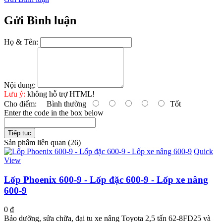
Gửi Bình luận
Họ & Tên:
Nội dung:
Lưu ý:
không hỗ trợ HTML!
Cho điểm:
Bình thường
Tốt
Enter the code in the box below
Tiếp tục
Sản phẩm liên quan (26)
Quick
View
Lốp Phoenix 600-9 - Lốp đặc 600-9 - Lốp xe nâng
600-9
0 ₫
Bảo dưỡng, sửa chữa, đại tu xe nâng Toyota 2,5 tấn 62-8FD25 và