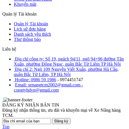
Khuyến mãi
Quản lý Tài khoản
Quản lý Tài khoản
Lịch sử đơn hàng
Danh sách yêu thích
Thư thông báo
Liên hệ
Địa chỉ công ty: Số 19, ngách 94/11, ngõ 94+96 đường Tân
Xuân, phường Đông Ngạc, quận Bắc Từ Liêm TP Hà Nội
Địa chỉ 2: Ngõ 109 Nguyễn Viết Xuân, phường Hà Cầu,
quận Bắc Từ Liêm, TP Hà Nội
Hotline: 0986 59 1986
- 0974451747
Email: xenangtcm2002@gmail.com -
congtyhdvn@gmail.com
ĐĂNG KÝ NHẬN BẢN TIN
Đăng ký nhận thông tin, ưu đãi và khuyến mại về Xe Nâng hàng
TCM.
Đăng ký
Top