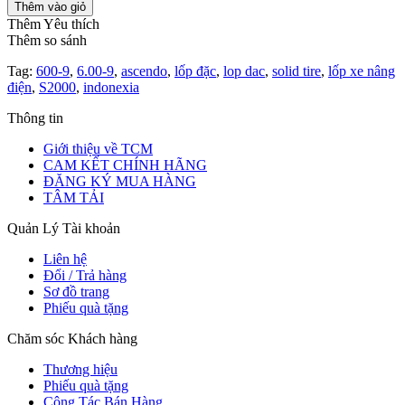
Thêm vào giỏ
Thêm Yêu thích
Thêm so sánh
Tag:
600-9
,
6.00-9
,
ascendo
,
lốp đặc
,
lop dac
,
solid tire
,
lốp xe nâng
điện
,
S2000
,
indonexia
Thông tin
Giới thiệu về TCM
CAM KẾT CHÍNH HÃNG
ĐĂNG KÝ MUA HÀNG
TÂM TẢI
Quản Lý Tài khoản
Liên hệ
Đổi / Trả hàng
Sơ đồ trang
Phiếu quà tặng
Chăm sóc Khách hàng
Thương hiệu
Phiếu quà tặng
Cộng Tác Bán Hàng