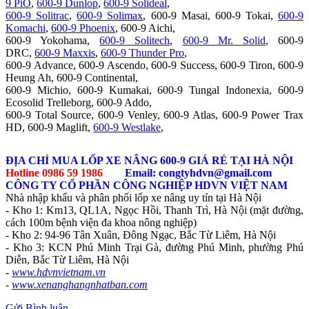
9 PiO
,
600-9 Dunlop
,
600-9 Solideal
,
600-9 Solitrac
,
600-9 Solimax
, 600-9 Masai, 600-9 Tokai,
600-9
Komachi
,
600-9 Phoenix
, 600-9 Aichi,
600-9 Yokohama,
600-9 Solitech
,
600-9 Mr. Solid
, 600-9
DRC,
600-9 Maxxis
,
600-9 Thunder Pro
,
600-9 Advance, 600-9 Ascendo, 600-9 Success, 600-9 Tiron, 600-9
Heung Ah, 600-9 Continental,
600-9 Michio, 600-9 Kumakai, 600-9 Tungal Indonexia, 600-9
Ecosolid Trelleborg, 600-9 Addo,
600-9 Total Source, 600-9 Venley, 600-9 Atlas, 600-9 Power Trax
HD, 600-9 Maglift,
600-9 Westlake
,
ĐỊA CHỈ MUA LỐP XE NÂNG 600-9 GIÁ RẺ TẠI HÀ NỘI
Hotline 0986 59 1986
Email: congtyhdvn@gmail.com
CÔNG TY CỔ PHẦN CÔNG NGHIỆP HDVN VIỆT NAM
Nhà nhập khẩu và phân phối lốp xe nâng uy tín tại Hà Nội
- Kho 1: Km13, QL1A, Ngọc Hồi, Thanh Trì, Hà Nội (mặt đường,
cách 100m bệnh viện đa khoa nông nghiệp)
- Kho 2: 94-96 Tân Xuân, Đông Ngạc, Bắc Từ Liêm, Hà Nội
- Kho 3: KCN Phú Minh Trại Gà, đường Phú Minh, phường Phú
Diễn, Bắc Từ Liêm, Hà Nội
-
www.hdvnvietnam.vn
-
www.xenanghangnhatban.com
Gửi Bình luận