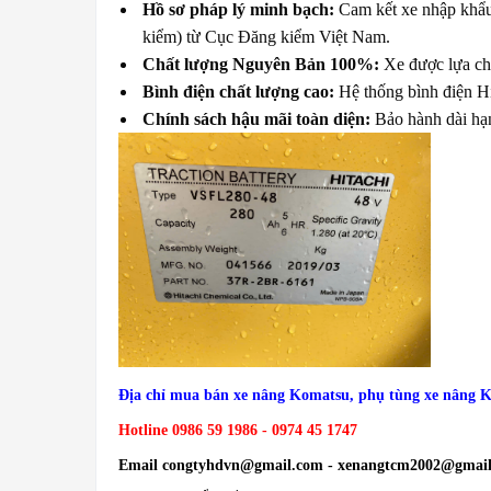
Hồ sơ pháp lý minh bạch:
Cam kết xe nhập khẩu 
kiểm) từ Cục Đăng kiểm Việt Nam.
Chất lượng Nguyên Bản 100%:
Xe được lựa chọ
Bình điện chất lượng cao:
Hệ thống bình điện Hi
Chính sách hậu mãi toàn diện:
Bảo
hành dài hạ
Địa chỉ mua bán xe nâng Komatsu, phụ tùng xe nâng K
Hotline 0986 59 1986 - 0974 45 1747
Email congtyhdvn@gmail.com - xenangtcm2002@gmai