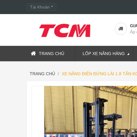
Tài Khoản
GI
Áp 
TRANG CHỦ
LỐP XE NÂNG HÀNG
TRANG CHỦ
XE NÂNG ĐIỆN ĐỨNG LÁI 1.8 TẤN 