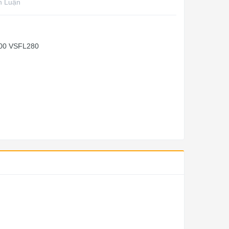
h Luận
00 VSFL280