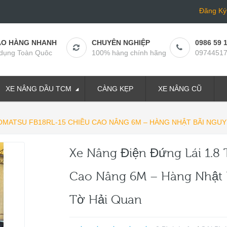
Đăng Ký
AO HÀNG NHANH
CHUYÊN NGHIỆP
0986 59 
dụng Toàn Quôc
100% hàng chính hãng
0974451
XE NÂNG DẦU TCM
CÀNG KẸP
XE NÂNG CŨ
KOMATSU FB18RL-15 CHIỀU CAO NÂNG 6M – HÀNG NHẬT BÃI NGUY
Xe Nâng Điện Đứng Lái 1.8
Cao Nâng 6M – Hàng Nhật 
Tờ Hải Quan