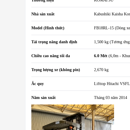
Thương hiệu
KOMATSU
Nhà sản xuất
Kabushiki Kaisha Kom
Model (Hình thức)
FB18RL-15 (Dòng xe 
Tải trọng nâng danh định
1,500 kg (Tương ứng
Chiều cao nâng tối đa
6.0 Mét
(6,0m - Khun
Trọng lượng xe (không pin)
2,670 kg
Ắc quy
Lifttop Hitachi VSF
Năm sản xuất
Tháng 03 năm 2014