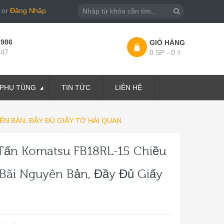
or
Đăng Nhập
1986
GIỎ HÀNG
747
0 SP - 0 ₫
PHỤ TÙNG
TIN TỨC
LIÊN HỆ
ÊN BẢN, ĐẦY ĐỦ GIẤY TỜ HẢI QUAN
 Tấn Komatsu FB18RL-15 Chiều
Bãi Nguyên Bản, Đầy Đủ Giấy