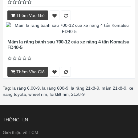
Thêm Vào Giỏ
Mâm la răng bánh sau 700-12 của xe nâng 4 tấn Komatsu
FD40-5
Thêm Vào Giỏ
Tag:
la răng 6.00-9
,
la răng 600-9
,
la răng 21x8-9
,
mâm 21x8-9
,
xe
nâng toyota
,
wheel rim
,
forklift rim
,
21x8-9
THÔNG TIN
Giới thiệu về TCM