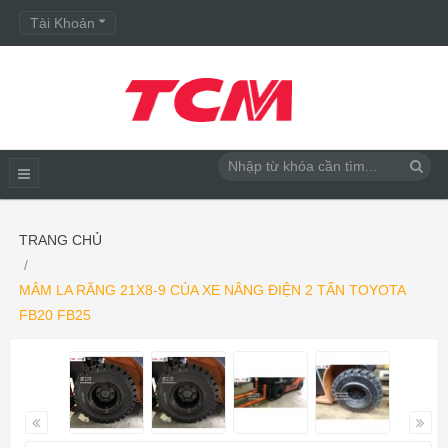
Tài Khoản
TRANG CHỦ
MÂM LA RĂNG 21X8-9 CỦA XE NÂNG ĐIỆN 2 TẤN TOYOTA
FB20 FB25