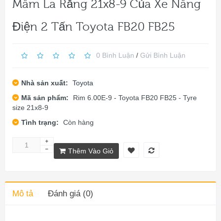
Mâm La Răng 21x8-9 Của Xe Nâng
Điện 2 Tấn Toyota FB20 FB25
0 Bình Luận
/
Gửi Bình Luận
Nhà sản xuất:
Toyota
Mã sản phẩm:
Rim 6.00E-9 - Toyota FB20 FB25 - Tyre
size 21x8-9
Tình trạng:
Còn hàng
Thêm Vào Giỏ
Mô tả
Đánh giá (0)