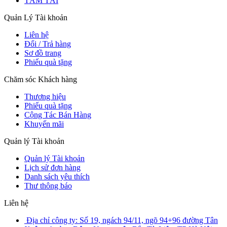
TÂM TẢI
Quản Lý Tài khoản
Liên hệ
Đổi / Trả hàng
Sơ đồ trang
Phiếu quà tặng
Chăm sóc Khách hàng
Thương hiệu
Phiếu quà tặng
Cộng Tác Bán Hàng
Khuyến mãi
Quản lý Tài khoản
Quản lý Tài khoản
Lịch sử đơn hàng
Danh sách yêu thích
Thư thông báo
Liên hệ
Địa chỉ công ty: Số 19, ngách 94/11, ngõ 94+96 đường Tân