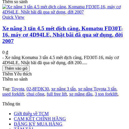
Thêm so sánh
Quick View
Xe nâng 3 tấn 4.5 mét dịch càng, Komatsu FD30T-
16, máy cơ 4D94LE, Nhật bãi đã qua sử dụng, đời
2007
0 ₫
- Xe nâng Komatsu 3 tấn 4.5 mét dịch càng, FD30T-16, máy cơ
4D94LE, Nhật bãi đã qua sử dụng, đời 200.....
Thêm vào giỏ
Thêm Yêu thích
Thêm so sánh
Tag:
Toyota
,
02-8FDK30
,
xe nâng 3 tấn
,
xe nâng Toyota 3 tấn
,
used forklift
,
chui công
,
full free lift
,
xe mâng dầu
,
3 ton forklift
,
Thông tin
Giới thiệu về TCM
CAM KẾT CHÍNH HÃNG
ĐĂNG KÝ MUA HÀNG