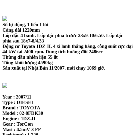
Số tự động, 1 tiến 1 lùi
Càng dài 1220mm
Lốp đặc 4 bánh. Lốp đặc phía trước 23x9-10/6.50. Lốp đặc
phía sau 18x7-8/4.33
Động cơ Toyota 1DZ-II, 4 xi lanh thẳng hàng, công suất cực đại
44 kW tại 2400 rpm. Dung tích buồng đốt 2486cc
Thùng dầu nhiên liệu 55 lit
Tổng khối lượng 4590kg
Sản xuất tại Nhật Bản 11/2007, mới chạy 1069 giờ.
Year : 2007/11
Type : DIESEL
Brand : TOYOTA
Model : 02-8FDK30
Engine : 1DZ-II
Gear : TorCon
Mast : 4.5mV 3 FF
Fork(mm) : 1,220