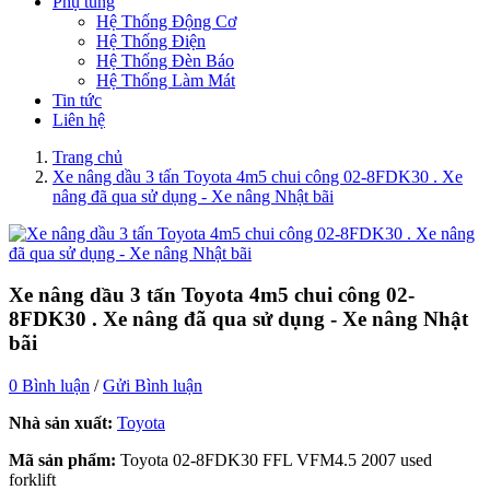
Phụ tùng
Hệ Thống Động Cơ
Hệ Thống Điện
Hệ Thống Đèn Báo
Hệ Thống Làm Mát
Tin tức
Liên hệ
Trang chủ
Xe nâng dầu 3 tấn Toyota 4m5 chui công 02-8FDK30 . Xe
nâng đã qua sử dụng - Xe nâng Nhật bãi
Xe nâng dầu 3 tấn Toyota 4m5 chui công 02-
8FDK30 . Xe nâng đã qua sử dụng - Xe nâng Nhật
bãi
0 Bình luận
/
Gửi Bình luận
Nhà sản xuất:
Toyota
Mã sản phẩm:
Toyota 02-8FDK30 FFL VFM4.5 2007 used
forklift