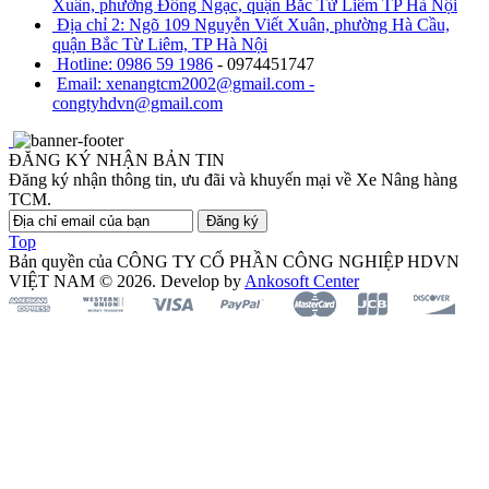
Xuân, phường Đông Ngạc, quận Bắc Từ Liêm TP Hà Nội
Địa chỉ 2: Ngõ 109 Nguyễn Viết Xuân, phường Hà Cầu,
quận Bắc Từ Liêm, TP Hà Nội
Hotline: 0986 59 1986
- 0974451747
Email: xenangtcm2002@gmail.com -
congtyhdvn@gmail.com
ĐĂNG KÝ NHẬN BẢN TIN
Đăng ký nhận thông tin, ưu đãi và khuyến mại về Xe Nâng hàng
TCM.
Đăng ký
Top
Bản quyền của CÔNG TY CỔ PHẦN CÔNG NGHIỆP HDVN
VIỆT NAM © 2026. Develop by
Ankosoft Center